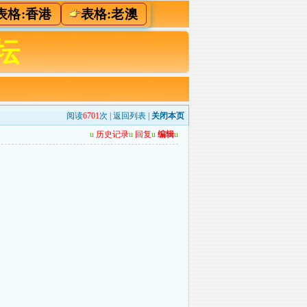
表格:香港
表格:老澳
坛
阅读
6701
次 |
返回列表
|
关闭本页
u
历史记录
u
回复
u
编辑
u