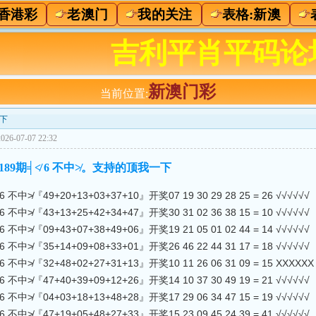
香港彩
老澳门
我的关注
表格:新澳
吉利平肖平码论
新澳门彩
当前位置:
一下
26-07-07 22:32
]╞ 189期╡≮ 6 不中≯。支持的顶我一下
6 不中≯『49+20+13+03+37+10』开奖07 19 30 29 28 25 = 26 √√√√√√
6 不中≯『43+13+25+42+34+47』开奖30 31 02 36 38 15 = 10 √√√√√√
6 不中≯『09+43+07+38+49+06』开奖19 21 05 01 02 44 = 14 √√√√√√
6 不中≯『35+14+09+08+33+01』开奖26 46 22 44 31 17 = 18 √√√√√√
6 不中≯『32+48+02+27+31+13』开奖10 11 26 06 31 09 = 15 XXXXXX
6 不中≯『47+40+39+09+12+26』开奖14 10 37 30 49 19 = 21 √√√√√√
6 不中≯『04+03+18+13+48+28』开奖17 29 06 34 47 15 = 19 √√√√√√
6 不中≯『47+19+05+48+27+33』开奖15 23 09 45 24 39 = 41 √√√√√√