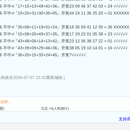
6 不中≯『17+15+13+49+41+36』开奖23 09 46 37 42 03 = 24 √√√√√√
6 不中≯『10+20+31+30+35+05』开奖44 24 11 36 25 20 = 01 XXXXXX
6 不中≯『35+08+11+19+01+24』开奖18 35 09 41 12 30 = 36 XXXXXX
6 不中≯『15+08+20+49+37+35』开奖17 29 22 01 05 38 = 23 √√√√√√
6 不中≯『43+48+06+14+13+42』开奖23 12 36 38 27 22 = 01 √√√√√√
6 不中≯『43+39+09+29+46+36』开奖38 05 19 10 14 01 = 16 √√√√√√
 6 不中≯『36+20+15+33+24+45』开奖?√√√√√√
格在2026-07-07 22:32重新编辑 ]
赏记录：
爱)
元宝:+6(人民很行)
支持