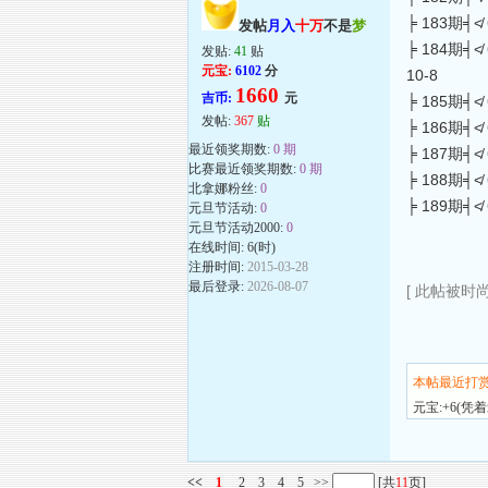
╞ 183期╡≮ 
发帖
月入
十万
不是
梦
╞ 184期╡≮ 
发贴:
41
贴
元宝:
6102
分
10-8
1660
吉币:
元
╞ 185期╡≮ 
发帖:
367
贴
╞ 186期╡≮ 
最近领奖期数:
0 期
╞ 187期╡≮ 
比赛最近领奖期数:
0 期
╞ 188期╡≮ 
北拿娜粉丝:
0
╞ 189期╡≮
元旦节活动:
0
元旦节活动2000:
0
在线时间: 6(时)
注册时间:
2015-03-28
最后登录:
2026-08-07
[ 此帖被时尚风
本帖最近打
元宝:+6(凭着
<<
1
2
3
4
5
>>
[共
11
页]