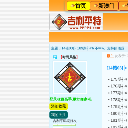
首页
新澳门
主题 :
[14错03]╞ 189期╡≮ 6 不中≯。支持的顶我
楼主
发表于: 20
【
时尚风格
】
[14错03
╞ 175期╡≮ 
╞ 176期╡≮ 
╞ 177期╡≮ 
登录收藏高手,更方便参考:
╞ 178期╡≮ 
添加收藏
╞ 179期╡≮ 
╞ 180期╡≮ 
我的关注
╞ 181期╡≮ 
吉利平码坛好友
╞ 182期╡≮ 