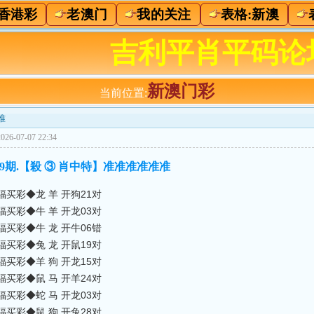
香港彩
老澳门
我的关注
表格:新澳
吉利平肖平码论
新澳门彩
当前位置:
准
26-07-07 22:34
]189期.【殺 ③ 肖中特】准准准准准准
三福买彩◆龙 羊 开狗21对
三福买彩◆牛 羊 开龙03对
三福买彩◆牛 龙 开牛06错
三福买彩◆兔 龙 开鼠19对
三福买彩◆羊 狗 开龙15对
三福买彩◆鼠 马 开羊24对
三福买彩◆蛇 马 开龙03对
三福买彩◆鼠 狗 开兔28对