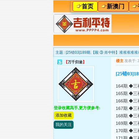
首页
新澳门
主题 :
[25错03]189期.【殺 ③ 肖中特】准准准准准
楼主
发表于: 20
【
万千归途
】
[25错03
164期.◆
165期.◆
166期.◆
登录收藏高手,更方便参考:
167期.◆
添加收藏
168期.◆
169期.◆
我的关注
170期.◆
171期.◆