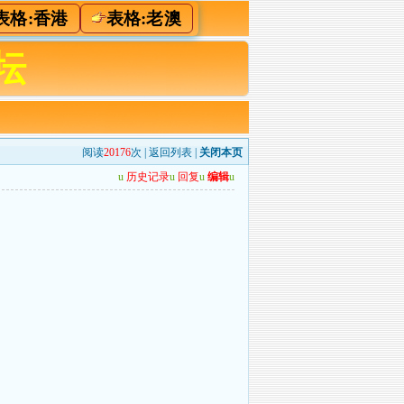
表格:香港
表格:老澳
坛
阅读
20176
次 |
返回列表
|
关闭本页
u
历史记录
u
回复
u
编辑
u