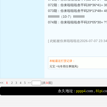
072期：你来啦啦啦叁平码38*36*41= 3
073期：你来啦啦啦叁平码29*13*48= 4
ⅠⅠⅠⅠⅠⅠⅠⅠⅠⅠⅠⅠ（10-7）ⅠⅠⅠⅠⅠⅠⅠⅠⅠⅠⅠⅠ
074期：你来啦啦啦叁平码33*05*30= ?
[ 此帖被你来啦啦啦在2026-07-07 23:3
本帖最近打赏记录：
元宝:+6(冬雨往事随风)
<<
1
2
3
4
5
>>
[共
14
页]
永久地址 :
pppp4
.com ,
81pi
.c