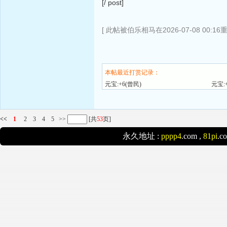
[/ post]
[ 此帖被伯乐相马在2026-07-08 00:16
本帖最近打赏记录：
元宝:+6(曾民)
元宝:
<<
1
2
3
4
5
>>
[共
53
页]
永久地址 :
pppp4
.com ,
81pi
.c