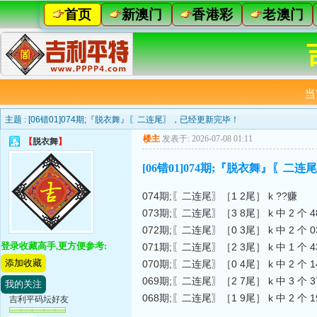
首页
新澳门
香港彩
老澳门
当
主题 :
[06错01]074期;『脱衣舞』〖二连尾〗，已经更新完毕！
楼主
发表于: 2026-07-08 01:11
【
脱衣舞
】
[06错01]074期;『脱衣舞』〖
074期;〖二连尾〗［1 2尾］ k ??赚
073期;〖二连尾〗［3 8尾］ k 中 2 个 4
072期;〖二连尾〗［0 3尾］ k 中 2 个 0
登录收藏高手,更方便参考:
071期;〖二连尾〗［2 3尾］ k 中 1 个 
添加收藏
070期;〖二连尾〗［0 4尾］ k 中 2 个 1
069期;〖二连尾〗［2 7尾］ k 中 3 个 37
我的关注
068期;〖二连尾〗［1 9尾］ k 中 2 个 1
吉利平码坛好友