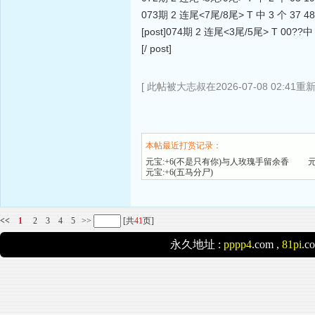
073期 2 连尾<7尾/8尾> T 中 3 个 37 4
[post]074期 2 连尾<3尾/5尾> T 00??中
[/ post]
[ 此帖被大志叔在2026-07-08 02:41重
本帖最近打赏记录：
元宝:+6(不是只有你)与人玫瑰手留余香
元
元宝:+6(五马分尸)
<<
1
2
3
4
5
>>
[共
41
页]
永久地址 :
pppp4
.com ,
81pi
.c