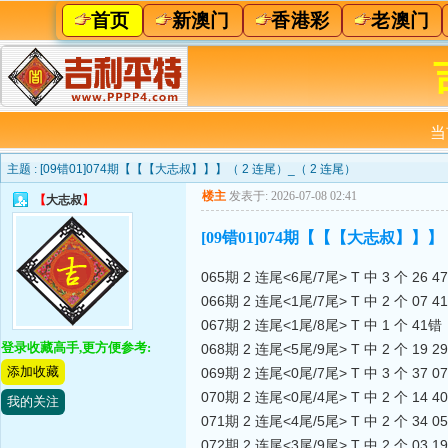
首页
新澳门
香港彩
老澳门
当
主题 :
[09错01]074期【【【大志叔】】】（ 2 连尾）_（ 2 连尾）
楼主
发表于: 2026-07-08 02:41
【
大志叔
】
[09错01]074期【【【大志叔】】】（
065期 2 连尾<6尾/7尾> T 中 3 个 26 4
066期 2 连尾<1尾/7尾> T 中 2 个 07 4
067期 2 连尾<1尾/8尾> T 中 1 个 41错
登录收藏高手,更方便参考:
068期 2 连尾<5尾/9尾> T 中 2 个 19 2
添加收藏
069期 2 连尾<0尾/7尾> T 中 3 个 37 0
070期 2 连尾<0尾/4尾> T 中 2 个 14 4
我的关注
071期 2 连尾<4尾/5尾> T 中 2 个 34 0
072期 2 连尾<3尾/9尾> T 中 2 个 03 1