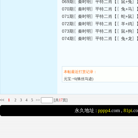
069期〖秦时明〗平特二肖【〖鼠+兔
070期〖秦时明〗平特二肖【〖兔+马
071期〖秦时明〗平特二肖【〖蛇+鼠
072期〖秦时明〗平特二肖【〖羊+鸡〗
073期〖秦时明〗平特二肖【〖鼠+狗〗
074期〖秦时明〗平特二肖【〖兔+龙〗
本帖最近打赏记录：
元宝:+6(蛛丝马迹)
<<
1
2
3
4
5
>>
[共
17
页]
永久地址 :
pppp4
.com ,
81pi
.c