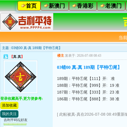
首页
新澳门
香港彩
老澳门
当前
主题 :
03错00 真-真 189期【平特①尾】
楼主
发表于: 2026-07-08 08:43
【
真-真
】
03错00 真-真 189期【平特①尾】
189期：平特①尾【111】开: 准
188期：平特①尾【999】开: 19 准
187期：平特①尾【333】开: 23 准
登录收藏高手,更方便参考:
186期：平特①尾【888】开: 38 准
添加收藏
我的关注
[ 此帖被真-真在2026-07-08 08:49重新
吉利平码坛好友