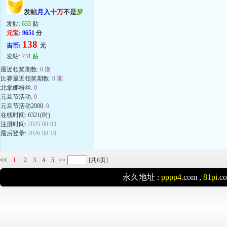
发帖
月入
十万
不是
梦
发贴:
633
贴
元宝:
9651
分
138
吉币:
元
发帖:
731
贴
最近领奖期数:
0 期
比赛最近领奖期数:
0 期
北拿娜粉丝:
0
元旦节活动:
0
元旦节活动2000:
0
在线时间: 6321(时)
注册时间:
2025-08-03
最后登录:
2026-08-10
<<
1
2
3
4
5
>>
[共
6
页]
永久地址 :
pppp4
.com ,
81pi
.c