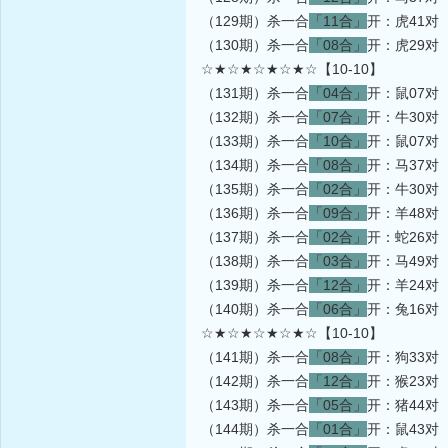
（129期）杀一合
「11合」
开：虎41对
（130期）杀一合
「08合」
开：虎29对
☆★☆★☆★☆★☆【10-10】
（131期）杀一合
「04合」
开：鼠07对
（132期）杀一合
「07合」
开：牛30对
（133期）杀一合
「10合」
开：鼠07对
（134期）杀一合
「08合」
开：马37对
（135期）杀一合
「02合」
开：牛30对
（136期）杀一合
「09合」
开：羊48对
（137期）杀一合
「02合」
开：蛇26对
（138期）杀一合
「03合」
开：马49对
（139期）杀一合
「12合」
开：羊24对
（140期）杀一合
「06合」
开：兔16对
☆★☆★☆★☆★☆【10-10】
（141期）杀一合
「08合」
开：狗33对
（142期）杀一合
「12合」
开：猴23对
（143期）杀一合
「05合」
开：猪44对
（144期）杀一合
「01合」
开：鼠43对