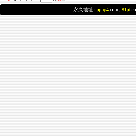
永久地址 :
pppp4
.com ,
81pi
.c