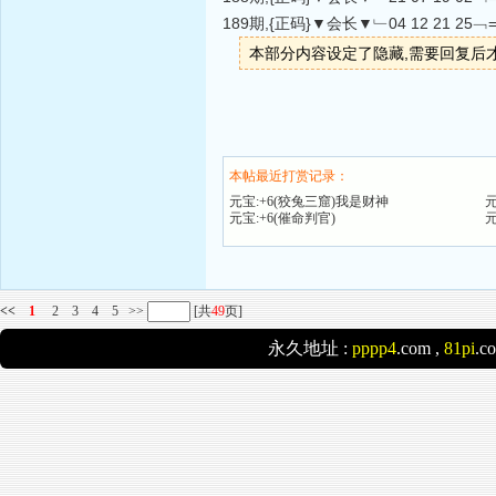
189期,{正码}▼会长▼﹂04 12 21 25﹁=.
本部分内容设定了隐藏,需要回复后
本帖最近打赏记录：
元宝:+6(狡兔三窟)我是财神
元
元宝:+6(催命判官)
元
<<
1
2
3
4
5
>>
[共
49
页]
永久地址 :
pppp4
.com ,
81pi
.c