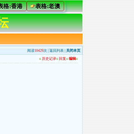
表格:香港
表格:老澳
坛
阅读
10429
次 |
返回列表
|
关闭本页
u
历史记录
u
回复
u
编辑
u