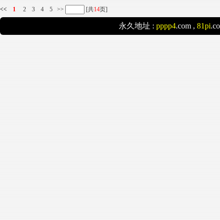
<<
1
2
3
4
5
>>
[共
14
页]
永久地址 :
pppp4
.com ,
81pi
.c