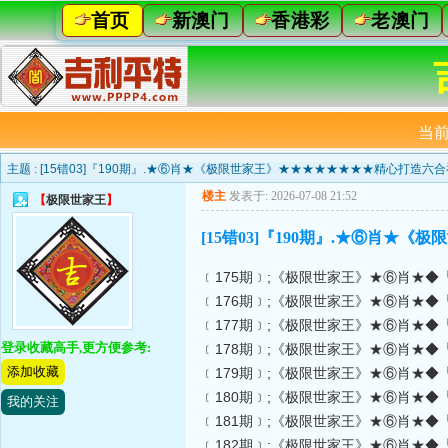
首页
新澳门
香港彩
老澳门
当前
主题 :
[15错03]『190期』.★⑥肖★《极限世家王》★★★★★★★★精心打造六
楼主
发表于: 2026-07-08 21:52
【
极限世家王
】
[15错03]『190期』.★⑥肖
﹝175期﹞;《极限世家王》★⑥肖★◆「
﹝176期﹞;《极限世家王》★⑥肖★◆「
﹝177期﹞;《极限世家王》★⑥肖★◆「
登录收藏高手,更方便参考:
﹝178期﹞;《极限世家王》★⑥肖★◆「
添加收藏
﹝179期﹞;《极限世家王》★⑥肖★◆「
﹝180期﹞;《极限世家王》★⑥肖★◆「
我的关注
﹝181期﹞;《极限世家王》★⑥肖★◆「
﹝182期﹞;《极限世家王》★⑥肖★◆「