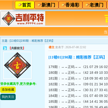
首页
新澳门
香港彩
老澳门
当
主题 :
[11错01]190期：精彩推荐【正码】
楼主
发表于: 2026-07-08 22:02
【
共眼前无
】
[11错01]190期：精彩推荐【正码】
179期：→→正码→→《21 07 29 16 0
180期：→→正码→→《42 18 49 10 33
181期：→→正码→→《18 09 30 40 10
登录收藏高手,更方便参考:
182期：→→正码→→《09 01 21 34 
添加收藏
183期：→→正码→→《30 31 27 33 41
184期：→→正码→→《01 07 40 09 3
我的关注
185期：→→正码→→《44 14 41 36 0
186期：→→正码→→《03 35 26 49 4