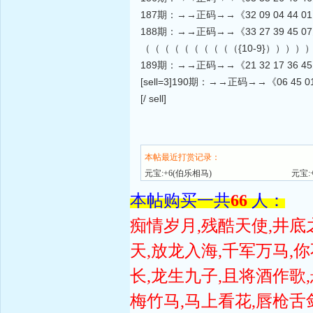
187期：→→正码→→《32 09 04 44 01
188期：→→正码→→《33 27 39 45 0
（（（（（（（（（（{10-9}））））
189期：→→正码→→《21 32 17 36 4
[sell=3]190期：→→正码→→《06 45 0
[/ sell]
本帖最近打赏记录：
元宝:+6(伯乐相马)
元宝:
本帖购买一共
66
人：
痴情岁月,残酷天使,井底
天,放龙入海,千军万马,
长,龙生九子,且将酒作歌
梅竹马,马上看花,唇枪舌