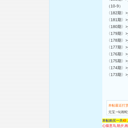
（10-9）
〈182期〉>
〈181期〉>
〈180期〉>
〈179期〉>
〈178期〉>
〈177期〉>
〈176期〉>
〈175期〉>
〈174期〉>
〈173期〉>
本帖最近打
元宝:+6(画
本帖购买一共
43
心猿意马,朝夕,