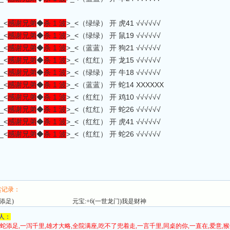
_<
感谢兄弟
◆
杀 1 波
>_<（绿绿） 开 虎41 √√√√√√
_<
感谢兄弟
◆
杀 1 波
>_<（绿绿） 开 鼠19 √√√√√√
_<
感谢兄弟
◆
杀 1 波
>_<（蓝蓝） 开 狗21 √√√√√√
_<
感谢兄弟
◆
杀 1 波
>_<（红红） 开 龙15 √√√√√√
_<
感谢兄弟
◆
杀 1 波
>_<（绿绿） 开 牛18 √√√√√√
_<
感谢兄弟
◆
杀 1 波
>_<（蓝蓝） 开 蛇14 XXXXXX
_<
感谢兄弟
◆
杀 1 波
>_<（红红） 开 鸡10 √√√√√√
_<
感谢兄弟
◆
杀 1 波
>_<（红红） 开 蛇26 √√√√√√
_<
感谢兄弟
◆
杀 1 波
>_<（红红） 开 虎41 √√√√√√
_<
感谢兄弟
◆
杀 1 波
>_<（红红） 开 蛇26 √√√√√√
赏记录：
蛇添足)
元宝:+6(一世龙门)我是财神
人：
画蛇添足,一泻千里,雄才大略,全院满座,吃不了兜着走,一言千里,同桌的你,一直在,爱意,