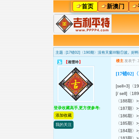
首页
新澳门
主题 :
[17错02]〈190期〉没有天窗////殺①波。好
楼主
发表于: 20
【
湘雪吟
】
[17错02
[sell=3]〈
[/ sell]〈1
〈188期〉>
登录收藏高手,更方便参考:
〈187期〉>
添加收藏
〈186期〉>
〈185期〉>
我的关注
〈184期〉>
〈183期〉>