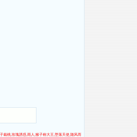
猴子栽桃,玫瑰誘惑,雨人,猴子称大王,堕落天使,随风而