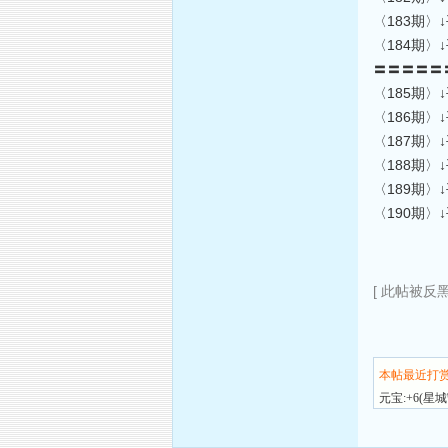
〈183期〉↓
〈184期〉↓
〓〓〓〓〓〓
〈185期〉↓
〈186期〉↓
〈187期〉↓
〈188期〉↓
〈189期〉↓
〈190期〉↓
[ 此帖被反黑先
本帖最近打
元宝:+6(星