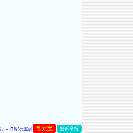
赏元宝
投诉举报
高手→打赏6元宝起