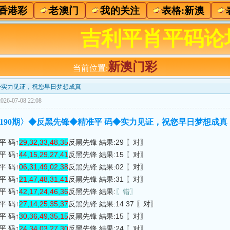
香港彩
老澳门
我的关注
表格:新澳
吉利平肖平码论
新澳门彩
当前位置:
 码◆实力见证，祝您早日梦想成真
26-07-08 22:08
4]〈190期〉◆反黑先锋◆精准平 码◆实力见证，祝您早日梦想成真
平 码↑
29,32,33,48,35
反黑先锋 結果:29 〖对〗
平 码↑
44,15,29,27,41
反黑先锋 結果:15 〖对〗
平 码↑
06,31,49,02,38
反黑先锋 結果:02 〖对〗
平 码↑
21,47,48,31,41
反黑先锋 結果:31 〖对〗
平 码↑
42,17,24,46,36
反黑先锋 結果:
〖错〗
平 码↑
27,14,25,35,37
反黑先锋 結果:14 37 〖对〗
平 码↑
30,36,49,35,15
反黑先锋 結果:15 〖对〗
平 码↑
24,34,03,27,30
反黑先锋 結果:24 〖对〗