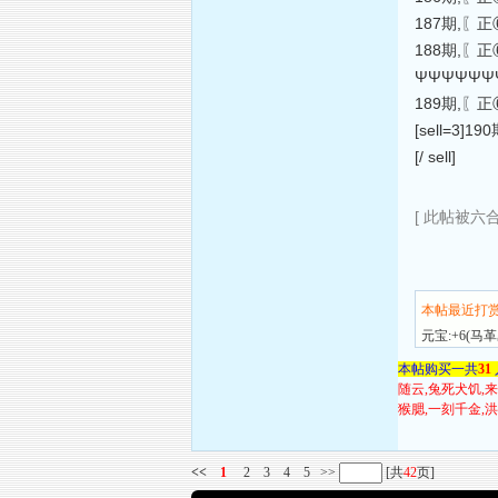
187期,〖
188期,〖
ΨΨΨΨΨΨ
189期,〖
[sell=3
[/ sell]
[ 此帖被六合暴
本帖最近打
元宝:+6(马
本帖购买一共
31
随云,兔死犬饥,
猴腮,一刻千金,
<<
1
2
3
4
5
>>
[共
42
页]