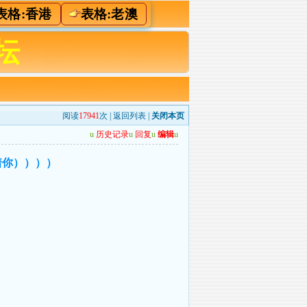
表格:香港
表格:老澳
坛
阅读
17941
次 |
返回列表
|
关闭本页
u
历史记录
u
回复
u
编辑
u
陪着你））））