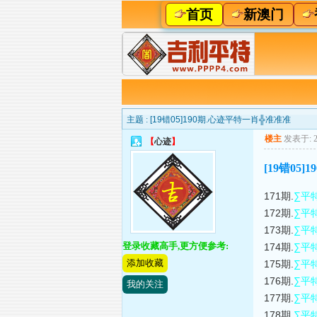
首页
新澳门
主题 :
[19错05]190期.心迹平特一肖╬准准准
楼主
发表于: 20
【
心迹
】
[19错05
171期.
∑平
172期.
∑平
173期.
∑平
登录收藏高手,更方便参考:
174期.
∑平
添加收藏
175期.
∑平
176期.
∑平
我的关注
177期.
∑平
178期.
∑平