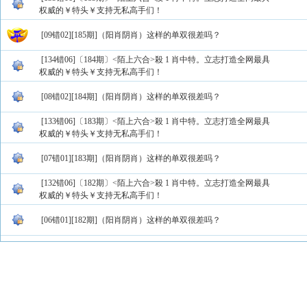
权威的￥特头￥支持无私高手们！
[09错02][185期]（阳肖阴肖）这样的单双很差吗？
[134错06]〔184期〕<陌上六合>殺 1 肖中特。立志打造全网最具
权威的￥特头￥支持无私高手们！
[08错02][184期]（阳肖阴肖）这样的单双很差吗？
[133错06]〔183期〕<陌上六合>殺 1 肖中特。立志打造全网最具
权威的￥特头￥支持无私高手们！
[07错01][183期]（阳肖阴肖）这样的单双很差吗？
[132错06]〔182期〕<陌上六合>殺 1 肖中特。立志打造全网最具
权威的￥特头￥支持无私高手们！
[06错01][182期]（阳肖阴肖）这样的单双很差吗？