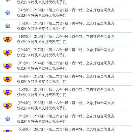
权威的￥特头￥支持无私高手们！
[14错00]〔219期〕<陌上六合>殺 1 肖中特。立志打造全网最具
权威的￥特头￥支持无私高手们！
[13错00]〔218期〕<陌上六合>殺 1 肖中特。立志打造全网最具
权威的￥特头￥支持无私高手们！
[11错00]〔216期〕<陌上六合>殺 1 肖中特。立志打造全网最具
权威的￥特头￥支持无私高手们！
[12错00]〔217期〕<陌上六合>殺 1 肖中特。立志打造全网最具
权威的￥特头￥支持无私高手们！
[09错00]〔214期〕<陌上六合>殺 1 肖中特。立志打造全网最具
权威的￥特头￥支持无私高手们！
[07错00]〔212期〕<陌上六合>殺 1 肖中特。立志打造全网最具
权威的￥特头￥支持无私高手们！
[10错00]〔215期〕<陌上六合>殺 1 肖中特。立志打造全网最具
权威的￥特头￥支持无私高手们！
[08错00]〔213期〕<陌上六合>殺 1 肖中特。立志打造全网最具
权威的￥特头￥支持无私高手们！
[06错00]〔211期〕<陌上六合>殺 1 肖中特。立志打造全网最具
权威的￥特头￥支持无私高手们！
[00错00]〔205期〕<陌上六合>殺 1 肖中特。立志打造全网最具