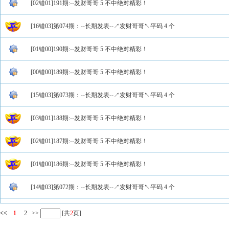
[02错01]191期:--发财哥哥 5 不中绝对精彩！
[16错03]第074期：--长期发表--↗发财哥哥↖平码 4 个
[01错00]190期:--发财哥哥 5 不中绝对精彩！
[00错00]189期:--发财哥哥 5 不中绝对精彩！
[15错03]第073期：--长期发表--↗发财哥哥↖平码 4 个
[03错01]188期:--发财哥哥 5 不中绝对精彩！
[02错01]187期:--发财哥哥 5 不中绝对精彩！
[01错00]186期:--发财哥哥 5 不中绝对精彩！
[14错03]第072期：--长期发表--↗发财哥哥↖平码 4 个
<<
1
2
>>
[共
2
页]