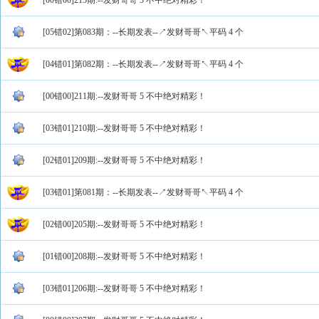
[00错00]215期:--发财哥哥 5 不中绝对精彩！
[05错02]第083期：--长期发表--↗发财哥哥↖平码 4 个
[04错01]第082期：--长期发表--↗发财哥哥↖平码 4 个
[00错00]211期:--发财哥哥 5 不中绝对精彩！
[03错01]210期:--发财哥哥 5 不中绝对精彩！
[02错01]209期:--发财哥哥 5 不中绝对精彩！
[03错01]第081期：--长期发表--↗发财哥哥↖平码 4 个
[02错00]205期:--发财哥哥 5 不中绝对精彩！
[01错00]208期:--发财哥哥 5 不中绝对精彩！
[03错01]206期:--发财哥哥 5 不中绝对精彩！