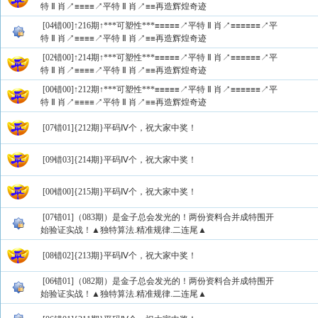
特 Ⅱ 肖↗≡≡≡≡↗平特 Ⅱ 肖↗≡≡再造辉煌奇迹
[04错00]↑216期↑***可塑性***≡≡≡≡≡↗平特 Ⅱ 肖↗≡≡≡≡≡≡↗平
特 Ⅱ 肖↗≡≡≡≡↗平特 Ⅱ 肖↗≡≡再造辉煌奇迹
[02错00]↑214期↑***可塑性***≡≡≡≡≡↗平特 Ⅱ 肖↗≡≡≡≡≡≡↗平
特 Ⅱ 肖↗≡≡≡≡↗平特 Ⅱ 肖↗≡≡再造辉煌奇迹
[00错00]↑212期↑***可塑性***≡≡≡≡≡↗平特 Ⅱ 肖↗≡≡≡≡≡≡↗平
特 Ⅱ 肖↗≡≡≡≡↗平特 Ⅱ 肖↗≡≡再造辉煌奇迹
[07错01]{212期}平码Ⅳ个，祝大家中奖！
[09错03]{214期}平码Ⅳ个，祝大家中奖！
[00错00]{215期}平码Ⅳ个，祝大家中奖！
[07错01]（083期）是金子总会发光的！两份资料合并成特围开
始验证实战！▲独特算法.精准规律.二连尾▲
[08错02]{213期}平码Ⅳ个，祝大家中奖！
[06错01]（082期）是金子总会发光的！两份资料合并成特围开
始验证实战！▲独特算法.精准规律.二连尾▲