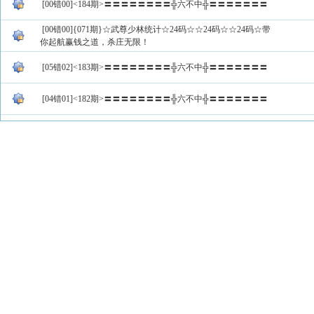
[00错00]<184期>〓〓〓〓〓〓〓〓╬六不中╬〓〓〓〓〓〓〓
[00错00]{071期}☆武尊少林统计☆24码☆☆24码☆☆24码☆带
你起航赢钱之道，杀庄无限！
[05错02]<183期>〓〓〓〓〓〓〓〓╬六不中╬〓〓〓〓〓〓〓
[04错01]<182期>〓〓〓〓〓〓〓〓╬六不中╬〓〓〓〓〓〓〓