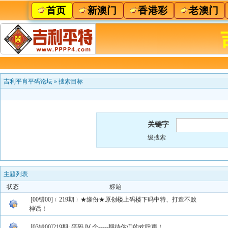
首页
新澳门
香港彩
老澳门
吉利平肖平码论坛
»
搜索目标
关键字
级搜索
主题列表
状态
标题
[00错00]﹛219期﹜★缘份★原创楼上码楼下码中特、打造不败
神话！
[03错00]219期: 平码 Ⅳ 个-----期待你们的欢呼声！