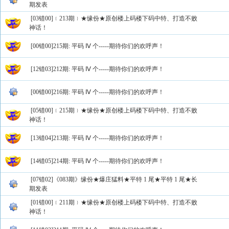
期发表
[03错00]﹛213期﹜★缘份★原创楼上码楼下码中特、打造不败
神话！
[00错00]215期: 平码 Ⅳ 个-----期待你们的欢呼声！
[12错03]212期: 平码 Ⅳ 个-----期待你们的欢呼声！
[00错00]216期: 平码 Ⅳ 个-----期待你们的欢呼声！
[05错00]﹛215期﹜★缘份★原创楼上码楼下码中特、打造不败
神话！
[13错04]213期: 平码 Ⅳ 个-----期待你们的欢呼声！
[14错05]214期: 平码 Ⅳ 个-----期待你们的欢呼声！
[07错02]《083期》缘份★爆庄猛料★平特 1 尾★平特 1 尾★长
期发表
[01错00]﹛211期﹜★缘份★原创楼上码楼下码中特、打造不败
神话！