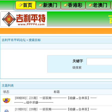
首页
新澳门
香港彩
老澳门
吉利平肖平码论坛
»
搜索目标
关键字
级搜索
主题列表
状态
标题
[00错00]〖221期〗一箭双雕━━━━━【稳赚→合单双】━━
━━━→稳中求赚━━━━━
[11错03]〖220期〗一箭双雕━━━━━【稳赚→合单双】━━