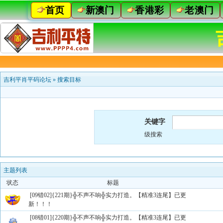
首页
新澳门
香港彩
老澳门
吉利平肖平码论坛
»
搜索目标
关键字
级搜索
主题列表
状态
标题
[09错02]{221期}╬不声不响╬实力打造。【精准3连尾】已更
新！！！
[08错01]{220期}╬不声不响╬实力打造。【精准3连尾】已更