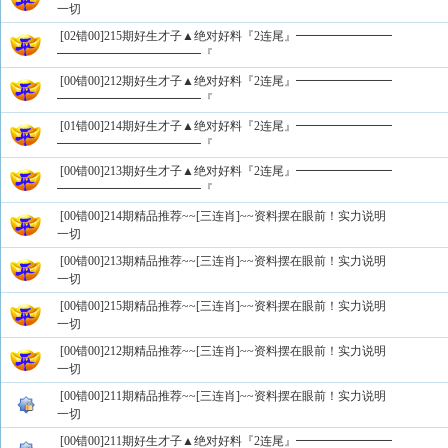
一切
[02错00]215期好生才子▲绝对好料『2连尾』━━━━━━━━
━━━━━━━━━━━━『
[00错00]212期好生才子▲绝对好料『2连尾』━━━━━━━━
━━━━━━━━━━━━『
[01错00]214期好生才子▲绝对好料『2连尾』━━━━━━━━
━━━━━━━━━━━━『
[00错00]213期好生才子▲绝对好料『2连尾』━━━━━━━━
━━━━━━━━━━━━『
[00错00]214期精品推荐~~[三连肖]~~资料摆在眼前！实力说明
一切
[00错00]213期精品推荐~~[三连肖]~~资料摆在眼前！实力说明
一切
[00错00]215期精品推荐~~[三连肖]~~资料摆在眼前！实力说明
一切
[00错00]212期精品推荐~~[三连肖]~~资料摆在眼前！实力说明
一切
[00错00]211期精品推荐~~[三连肖]~~资料摆在眼前！实力说明
一切
[00错00]211期好生才子▲绝对好料『2连尾』━━━━━━━━