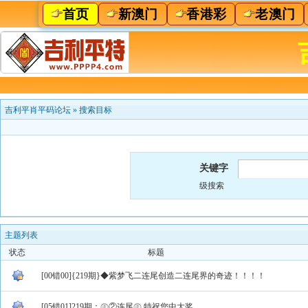
首页
新澳门
香港彩
老澳门
吉利平肖平码论坛
»
搜索目标
关键字
级搜索
主题列表
状态
标题
[00错00]{219期}◆紫梦飞二连尾创造二连尾界的奇迹！！！！
[05错01]219期：㊣②连尾㊣ 特祝您中大奖