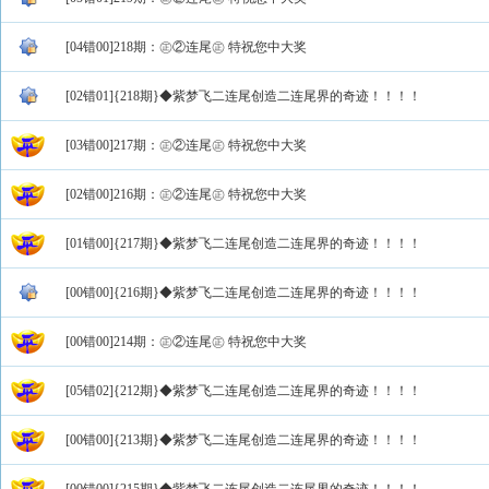
[04错00]218期：㊣②连尾㊣ 特祝您中大奖
[02错01]{218期}◆紫梦飞二连尾创造二连尾界的奇迹！！！！
[03错00]217期：㊣②连尾㊣ 特祝您中大奖
[02错00]216期：㊣②连尾㊣ 特祝您中大奖
[01错00]{217期}◆紫梦飞二连尾创造二连尾界的奇迹！！！！
[00错00]{216期}◆紫梦飞二连尾创造二连尾界的奇迹！！！！
[00错00]214期：㊣②连尾㊣ 特祝您中大奖
[05错02]{212期}◆紫梦飞二连尾创造二连尾界的奇迹！！！！
[00错00]{213期}◆紫梦飞二连尾创造二连尾界的奇迹！！！！