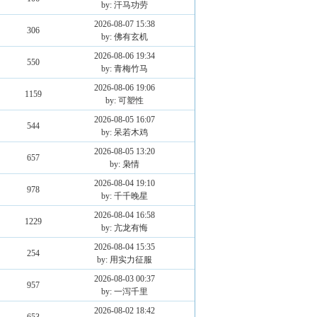
by: 汗马功劳
2026-08-07 15:38
306
by: 佛有玄机
2026-08-06 19:34
550
by: 青梅竹马
2026-08-06 19:06
1159
by: 可塑性
2026-08-05 16:07
544
by: 呆若木鸡
2026-08-05 13:20
657
by: 枭情
2026-08-04 19:10
978
by: 千千晚星
2026-08-04 16:58
1229
by: 亢龙有悔
2026-08-04 15:35
254
by: 用实力征服
2026-08-03 00:37
957
by: 一泻千里
2026-08-02 18:42