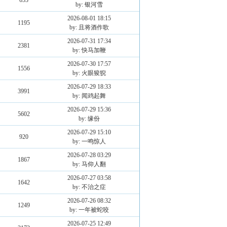
653
by: 银河雪
2026-08-01 18:15
1195
by: 且将酒作歌
2026-07-31 17:34
2381
by: 快马加鞭
2026-07-30 17:57
1556
by: 火眼狻猊
2026-07-29 18:33
3991
by: 闻鸡起舞
2026-07-29 15:36
5602
by: 缘份
2026-07-29 15:10
920
by: 一鸣惊人
2026-07-28 03:29
1867
by: 马仰人翻
2026-07-27 03:58
1642
by: 不治之症
2026-07-26 08:32
1249
by: 一年被蛇咬
2026-07-25 12:49