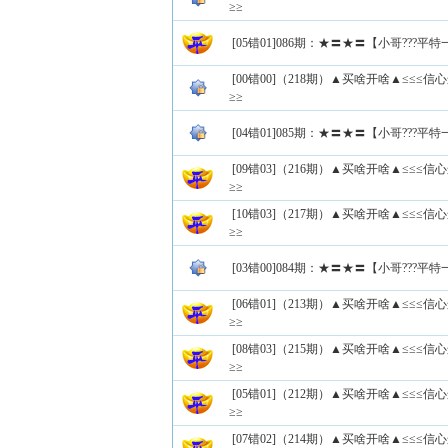
≥≥
[05错01]086期：★〓★〓【小哥???平
[00错00]（218期）▲买啥开啥▲≤≤≤
≥≥
[04错01]085期：★〓★〓【小哥???平
[09错03]（216期）▲买啥开啥▲≤≤≤
≥≥
[10错03]（217期）▲买啥开啥▲≤≤≤
≥≥
[03错00]084期：★〓★〓【小哥???平
[06错01]（213期）▲买啥开啥▲≤≤≤
≥≥
[08错03]（215期）▲买啥开啥▲≤≤≤
≥≥
[05错01]（212期）▲买啥开啥▲≤≤≤
≥≥
[07错02]（214期）▲买啥开啥▲≤≤≤