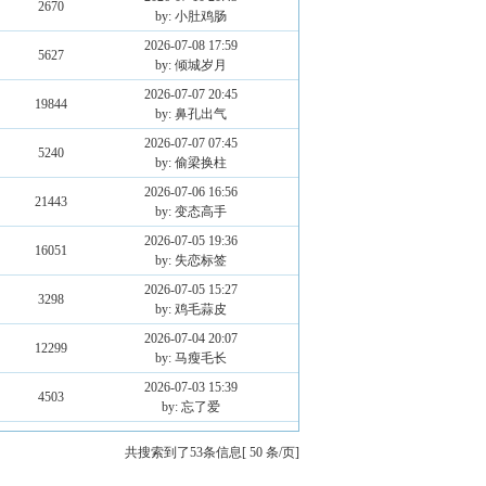
2670
by: 小肚鸡肠
2026-07-08 17:59
5627
by: 倾城岁月
2026-07-07 20:45
19844
by: 鼻孔出气
2026-07-07 07:45
5240
by: 偷梁换柱
2026-07-06 16:56
21443
by: 变态高手
2026-07-05 19:36
16051
by: 失恋标签
2026-07-05 15:27
3298
by: 鸡毛蒜皮
2026-07-04 20:07
12299
by: 马瘦毛长
2026-07-03 15:39
4503
by: 忘了爱
共搜索到了53条信息[ 50 条/页]