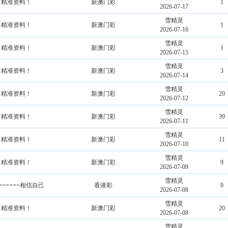
尾》精准资料！
新澳门彩
1
2026-07-17
雪精灵
尾》精准资料！
新澳门彩
1
2026-07-16
雪精灵
尾》精准资料！
新澳门彩
1
2026-07-15
雪精灵
尾》精准资料！
新澳门彩
3
2026-07-14
雪精灵
尾》精准资料！
新澳门彩
20
2026-07-12
雪精灵
尾》精准资料！
新澳门彩
39
2026-07-11
雪精灵
尾》精准资料！
新澳门彩
11
2026-07-10
雪精灵
尾》精准资料！
新澳门彩
9
2026-07-09
雪精灵
=======相信自己
香港彩
9
2026-07-08
雪精灵
尾》精准资料！
新澳门彩
20
2026-07-08
雪精灵