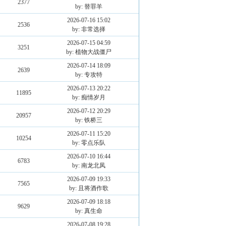
2377
by: 替罪羊
2026-07-16 15:02
2536
by: 非常选择
2026-07-15 04:59
3251
by: 植物大战僵尸
2026-07-14 18:09
2639
by: 专攻特
2026-07-13 20:22
11895
by: 痴情岁月
2026-07-12 20:29
20957
by: 铁桥三
2026-07-11 15:20
10254
by: 零点乐队
2026-07-10 16:44
6783
by: 南龙北凤
2026-07-09 19:33
7565
by: 且将酒作歌
2026-07-09 18:18
9629
by: 真生命
2026-07-08 19:28