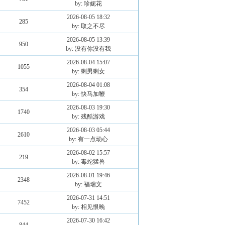
by: 珍妮花
2026-08-05 18:32
285
by: 取之不尽
2026-08-05 13:39
950
by: 没有你没有我
2026-08-04 15:07
1055
by: 剩男剩女
2026-08-04 01:08
354
by: 快马加鞭
2026-08-03 19:30
1740
by: 残酷游戏
2026-08-03 05:44
2610
by: 有一点动心
2026-08-02 15:57
219
by: 毒蛇猛兽
2026-08-01 19:46
2348
by: 福瑞文
2026-07-31 14:51
7452
by: 相见恨晚
2026-07-30 16:42