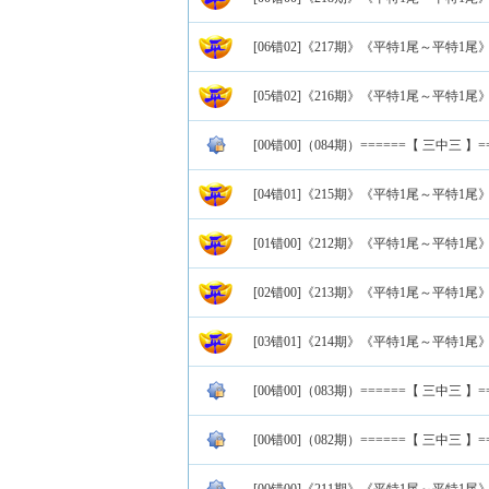
[06错02]《217期》《平特1尾～平特1
[05错02]《216期》《平特1尾～平特1
[00错00]（084期）======【 三中三 】
[04错01]《215期》《平特1尾～平特1
[01错00]《212期》《平特1尾～平特1
[02错00]《213期》《平特1尾～平特1
[03错01]《214期》《平特1尾～平特1
[00错00]（083期）======【 三中三 】
[00错00]（082期）======【 三中三 】