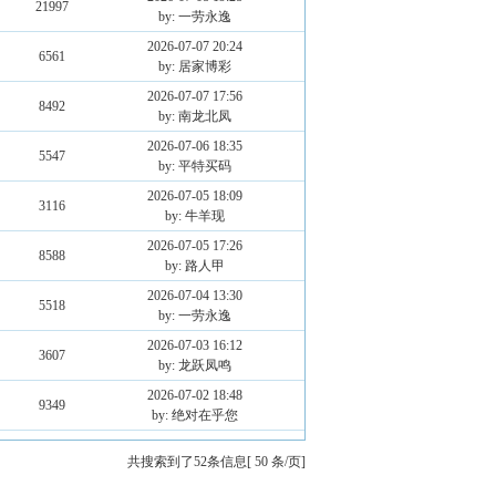
21997
by: 一劳永逸
2026-07-07 20:24
6561
by: 居家博彩
2026-07-07 17:56
8492
by: 南龙北凤
2026-07-06 18:35
5547
by: 平特买码
2026-07-05 18:09
3116
by: 牛羊现
2026-07-05 17:26
8588
by: 路人甲
2026-07-04 13:30
5518
by: 一劳永逸
2026-07-03 16:12
3607
by: 龙跃凤鸣
2026-07-02 18:48
9349
by: 绝对在乎您
共搜索到了52条信息[ 50 条/页]