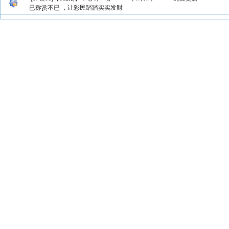
已称赏不已 ，让彩民踏踏实实发财