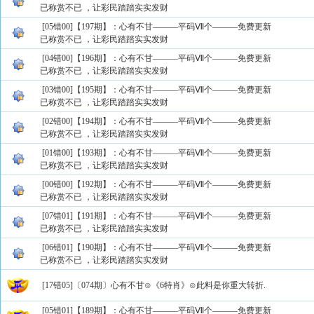
已称赏不已 ，让彩民踏踏实实发财
[05错00]【197期】：心有不甘———平码Ⅶ个———免费更新
已称赏不已 ，让彩民踏踏实实发财
[04错00]【196期】：心有不甘———平码Ⅶ个———免费更新
已称赏不已 ，让彩民踏踏实实发财
[03错00]【195期】：心有不甘———平码Ⅶ个———免费更新
已称赏不已 ，让彩民踏踏实实发财
[02错00]【194期】：心有不甘———平码Ⅶ个———免费更新
已称赏不已 ，让彩民踏踏实实发财
[01错00]【193期】：心有不甘———平码Ⅶ个———免费更新
已称赏不已 ，让彩民踏踏实实发财
[00错00]【192期】：心有不甘———平码Ⅶ个———免费更新
已称赏不已 ，让彩民踏踏实实发财
[07错01]【191期】：心有不甘———平码Ⅶ个———免费更新
已称赏不已 ，让彩民踏踏实实发财
[06错01]【190期】：心有不甘———平码Ⅶ个———免费更新
已称赏不已 ，让彩民踏踏实实发财
[17错05]〔074期〕心有不甘⊙《6特肖》⊙此料是你重大转折.
[05错01]【189期】：心有不甘———平码Ⅶ个———免费更新