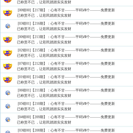
已称赏不已 ，让彩民踏踏实实发财
[00错00]【217期】：心有不甘———平码Ⅶ个———免费更新
已称赏不已 ，让彩民踏踏实实发财
[03错01]【216期】：心有不甘———平码Ⅶ个———免费更新
已称赏不已 ，让彩民踏踏实实发财
[00错00]【213期】：心有不甘———平码Ⅶ个———免费更新
已称赏不已 ，让彩民踏踏实实发财
[02错01]【215期】：心有不甘———平码Ⅶ个———免费更新
已称赏不已 ，让彩民踏踏实实发财
[07错01]【212期】：心有不甘———平码Ⅶ个———免费更新
已称赏不已 ，让彩民踏踏实实发财
[01错00]【214期】：心有不甘———平码Ⅶ个———免费更新
已称赏不已 ，让彩民踏踏实实发财
[06错01]【211期】：心有不甘———平码Ⅶ个———免费更新
已称赏不已 ，让彩民踏踏实实发财
[05错01]【210期】：心有不甘———平码Ⅶ个———免费更新
已称赏不已 ，让彩民踏踏实实发财
[04错00]【209期】：心有不甘———平码Ⅶ个———免费更新
已称赏不已 ，让彩民踏踏实实发财
[03错00]【208期】：心有不甘———平码Ⅶ个———免费更新