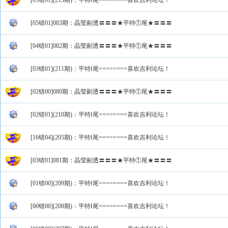
[05错01](213期)：平特Ⅰ尾========喜欢吉利论坛！
[05错01]083期：晶莹剔透〓〓〓★平特①尾★〓〓〓
[04错01]082期：晶莹剔透〓〓〓★平特①尾★〓〓〓
[03错01](211期)：平特Ⅰ尾========喜欢吉利论坛！
[02错00]080期：晶莹剔透〓〓〓★平特①尾★〓〓〓
[02错01](210期)：平特Ⅰ尾========喜欢吉利论坛！
[16错04](205期)：平特Ⅰ尾========喜欢吉利论坛！
[03错01]081期：晶莹剔透〓〓〓★平特①尾★〓〓〓
[01错00](209期)：平特Ⅰ尾========喜欢吉利论坛！
[00错00](208期)：平特Ⅰ尾========喜欢吉利论坛！