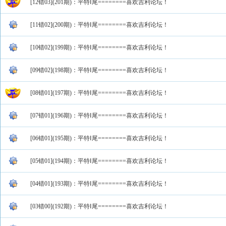
[12错03](201期)：平特Ⅰ尾========喜欢吉利论坛！
[11错02](200期)：平特Ⅰ尾========喜欢吉利论坛！
[10错02](199期)：平特Ⅰ尾========喜欢吉利论坛！
[09错02](198期)：平特Ⅰ尾========喜欢吉利论坛！
[08错01](197期)：平特Ⅰ尾========喜欢吉利论坛！
[07错01](196期)：平特Ⅰ尾========喜欢吉利论坛！
[06错01](195期)：平特Ⅰ尾========喜欢吉利论坛！
[05错01](194期)：平特Ⅰ尾========喜欢吉利论坛！
[04错01](193期)：平特Ⅰ尾========喜欢吉利论坛！
[03错00](192期)：平特Ⅰ尾========喜欢吉利论坛！