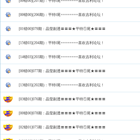
[00错00](207期)：平特Ⅰ尾========喜欢吉利论坛！
[00错00](206期)：平特Ⅰ尾========喜欢吉利论坛！
[01错00]079期：晶莹剔透〓〓〓★平特①尾★〓〓〓
[15错03](204期)：平特Ⅰ尾========喜欢吉利论坛！
[14错03](203期)：平特Ⅰ尾========喜欢吉利论坛！
[00错00]077期：晶莹剔透〓〓〓★平特①尾★〓〓〓
[13错03](202期)：平特Ⅰ尾========喜欢吉利论坛！
[03错01]076期：晶莹剔透〓〓〓★平特①尾★〓〓〓
[00错00]078期：晶莹剔透〓〓〓★平特①尾★〓〓〓
[02错01]075期：晶莹剔透〓〓〓★平特①尾★〓〓〓