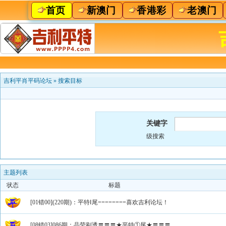
首页
新澳门
香港彩
老澳门
吉利平肖平码论坛
»
搜索目标
关键字
级搜索
主题列表
状态
标题
[01错00](220期)：平特Ⅰ尾========喜欢吉利论坛！
[08错03]086期：晶莹剔透〓〓〓★平特①尾★〓〓〓