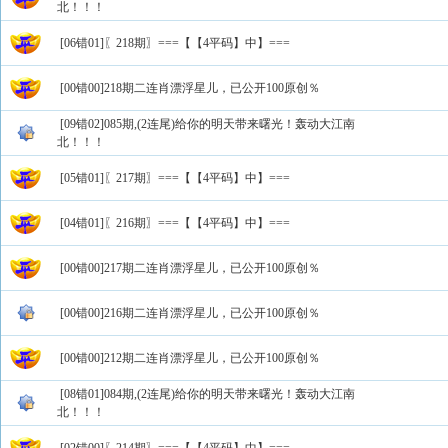
北！！！
[06错01]〖218期〗===【【4平码】中】===
[00错00]218期二连肖漂浮星儿，已公开100原创％
[09错02]085期,(2连尾)给你的明天带来曙光！轰动大江南
北！！！
[05错01]〖217期〗===【【4平码】中】===
[04错01]〖216期〗===【【4平码】中】===
[00错00]217期二连肖漂浮星儿，已公开100原创％
[00错00]216期二连肖漂浮星儿，已公开100原创％
[00错00]212期二连肖漂浮星儿，已公开100原创％
[08错01]084期,(2连尾)给你的明天带来曙光！轰动大江南
北！！！