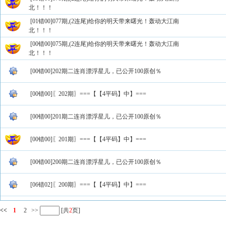
北！！！
[01错00]077期,(2连尾)给你的明天带来曙光！轰动大江南
北！！！
[00错00]075期,(2连尾)给你的明天带来曙光！轰动大江南
北！！！
[00错00]202期二连肖漂浮星儿，已公开100原创％
[00错00]〖202期〗===【【4平码】中】===
[00错00]201期二连肖漂浮星儿，已公开100原创％
[00错00]〖201期〗===【【4平码】中】===
[00错00]200期二连肖漂浮星儿，已公开100原创％
[06错02]〖200期〗===【【4平码】中】===
<<
1
2
>>
[共
2
页]