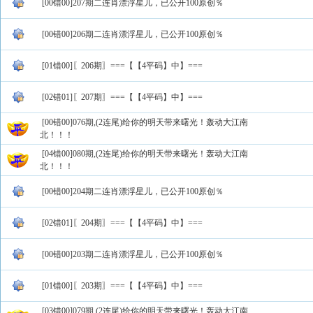
[00错00]207期二连肖漂浮星儿，已公开100原创％
[00错00]206期二连肖漂浮星儿，已公开100原创％
[01错00]〖206期〗===【【4平码】中】===
[02错01]〖207期〗===【【4平码】中】===
[00错00]076期,(2连尾)给你的明天带来曙光！轰动大江南
北！！！
[04错00]080期,(2连尾)给你的明天带来曙光！轰动大江南
北！！！
[00错00]204期二连肖漂浮星儿，已公开100原创％
[02错01]〖204期〗===【【4平码】中】===
[00错00]203期二连肖漂浮星儿，已公开100原创％
[01错00]〖203期〗===【【4平码】中】===
[03错00]079期,(2连尾)给你的明天带来曙光！轰动大江南