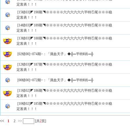
定发表！！！
[15错03]◤190期◥※※※※※六六六六六六平特①尾※※※稳
定发表！！！
[14错03]◤189期◥※※※※※六六六六六六平特①尾※※※稳
定发表！！！
[13错03]◤188期◥※※※※※六六六六六六平特①尾※※※稳
定发表！！！
[02错00]<074期>：「滴血天子」◆╬═平特Ⅱ肖═╬
[12错03]◤187期◥※※※※※六六六六六六平特①尾※※※稳
定发表！！！
[00错00]<072期>：「滴血天子」◆╬═平特Ⅱ肖═╬
[11错02]◤186期◥※※※※※六六六六六六平特①尾※※※稳
定发表！！！
[10错02]◤185期◥※※※※※六六六六六六平特①尾※※※稳
定发表！！！
<<
1
2
>>
[共
2
页]