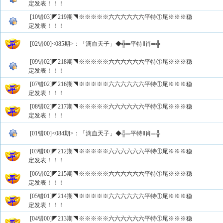
定发表！！！
[10错03]◤219期◥※※※※※六六六六六六平特①尾※※※稳
定发表！！！
[02错00]<085期>：「滴血天子」◆╬═平特Ⅱ肖═╬
[09错02]◤218期◥※※※※※六六六六六六平特①尾※※※稳
定发表！！！
[07错02]◤216期◥※※※※※六六六六六六平特①尾※※※稳
定发表！！！
[08错02]◤217期◥※※※※※六六六六六六平特①尾※※※稳
定发表！！！
[01错00]<084期>：「滴血天子」◆╬═平特Ⅱ肖═╬
[03错00]◤212期◥※※※※※六六六六六六平特①尾※※※稳
定发表！！！
[06错02]◤215期◥※※※※※六六六六六六平特①尾※※※稳
定发表！！！
[05错01]◤214期◥※※※※※六六六六六六平特①尾※※※稳
定发表！！！
[04错00]◤213期◥※※※※※六六六六六六平特①尾※※※稳