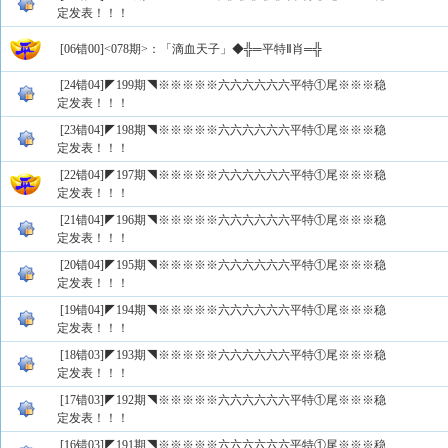
定发表！！！
[06错00]<078期>：「滴血天子」◆╬═平特Ⅱ肖═╬
[24错04]◤199期◥※※※※※六六六六六六平特①尾※※※稳
定发表！！！
[23错04]◤198期◥※※※※※六六六六六六平特①尾※※※稳
定发表！！！
[22错04]◤197期◥※※※※※六六六六六六平特①尾※※※稳
定发表！！！
[21错04]◤196期◥※※※※※六六六六六六平特①尾※※※稳
定发表！！！
[20错04]◤195期◥※※※※※六六六六六六平特①尾※※※稳
定发表！！！
[19错04]◤194期◥※※※※※六六六六六六平特①尾※※※稳
定发表！！！
[18错03]◤193期◥※※※※※六六六六六六平特①尾※※※稳
定发表！！！
[17错03]◤192期◥※※※※※六六六六六六平特①尾※※※稳
定发表！！！
[16错03]◤191期◥※※※※※六六六六六六平特①尾※※※稳