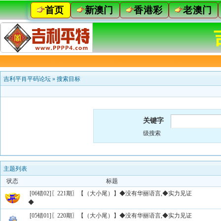
首页
新澳门
香港彩
老澳门
吉利平肖平码论坛
»
搜索目标
关键字
级搜索
主题列表
状态
标题
[06错02]〖221期〗【（大小尾）】◆没有华丽语言,◆实力见证
◆
[05错01]〖220期〗【（大小尾）】◆没有华丽语言,◆实力见证