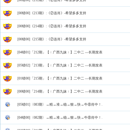
[00错00]《212期》:《②连肖》-希望多多支持
[00错00]《213期》:《②连肖》-希望多多支持
[00错00]《214期》:《②连肖》-希望多多支持
[00错00]《215期》:《②连肖》-希望多多支持
[04错01]「212期」【﹛广西九妹﹜】二中二 ---长期发表
[05错02]「213期」【﹛广西九妹﹜】二中二 ---长期发表
[01错00]「215期」【﹛广西九妹﹜】二中二 ---长期发表
[00错00]「214期」【﹛广西九妹﹜】二中二 ---长期发表
[05错01]〈083期〉→精→准→稳→狠→快→牛⑧肖中！.
[04错00]〈082期〉→精→准→稳→狠→快→牛⑧肖中！.