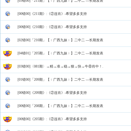
[03错00]「211期」【﹛广西九妹﹜】二中二 ---长期发表
[00错00]《211期》:《②连肖》-希望多多支持
[00错00]《210期》:《②连肖》-希望多多支持
[02错00]「210期」【﹛广西九妹﹜】二中二 ---长期发表
[04错01]「205期」【﹛广西九妹﹜】二中二 ---长期发表
[03错00]〈081期〉→精→准→稳→狠→快→牛⑧肖中！.
[01错00]「209期」【﹛广西九妹﹜】二中二 ---长期发表
[00错00]《209期》:《②连肖》-希望多多支持
[00错00]「208期」【﹛广西九妹﹜】二中二 ---长期发表
[00错00]《205期》:《②连肖》-希望多多支持