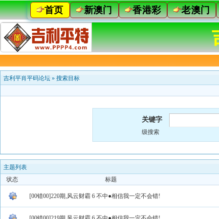
首页
新澳门
香港彩
老澳门
吉利平肖平码论坛
»
搜索目标
关键字
级搜索
主题列表
状态
标题
[00错00]220期,风云财霸 6 不中●相信我一定不会错!
[00错00]219期,风云财霸 6 不中●相信我一定不会错!