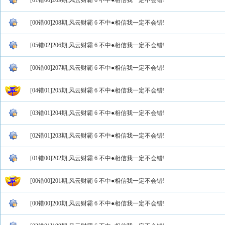
[01错00]209期,风云财霸 6 不中●相信我一定不会错!
[00错00]208期,风云财霸 6 不中●相信我一定不会错!
[05错02]206期,风云财霸 6 不中●相信我一定不会错!
[00错00]207期,风云财霸 6 不中●相信我一定不会错!
[04错01]205期,风云财霸 6 不中●相信我一定不会错!
[03错01]204期,风云财霸 6 不中●相信我一定不会错!
[02错01]203期,风云财霸 6 不中●相信我一定不会错!
[01错00]202期,风云财霸 6 不中●相信我一定不会错!
[00错00]201期,风云财霸 6 不中●相信我一定不会错!
[00错00]200期,风云财霸 6 不中●相信我一定不会错!