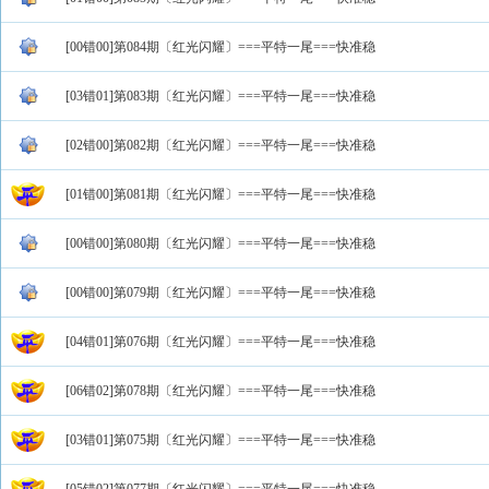
[00错00]第084期〔红光闪耀〕===平特一尾===快准稳
[03错01]第083期〔红光闪耀〕===平特一尾===快准稳
[02错00]第082期〔红光闪耀〕===平特一尾===快准稳
[01错00]第081期〔红光闪耀〕===平特一尾===快准稳
[00错00]第080期〔红光闪耀〕===平特一尾===快准稳
[00错00]第079期〔红光闪耀〕===平特一尾===快准稳
[04错01]第076期〔红光闪耀〕===平特一尾===快准稳
[06错02]第078期〔红光闪耀〕===平特一尾===快准稳
[03错01]第075期〔红光闪耀〕===平特一尾===快准稳