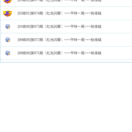
[05错02]第077期〔红光闪耀〕===平特一尾===快准稳
[02错01]第074期〔红光闪耀〕===平特一尾===快准稳
[01错00]第073期〔红光闪耀〕===平特一尾===快准稳
[00错00]第072期〔红光闪耀〕===平特一尾===快准稳
[00错00]第071期〔红光闪耀〕===平特一尾===快准稳