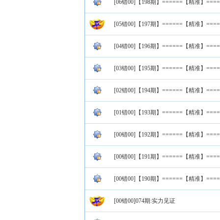
[06错00]【198期】======【精准】====
[05错00]【197期】======【精准】====
[04错00]【196期】======【精准】====
[03错00]【195期】======【精准】====
[02错00]【194期】======【精准】====
[01错00]【193期】======【精准】====
[00错00]【192期】======【精准】====
[00错00]【191期】======【精准】====
[00错00]【190期】======【精准】====
[00错00]074期:实力见证