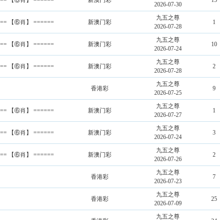
== 【⑥肖】 ======
新澳门彩
15
2026-07-30
九五之尊
== 【⑥肖】 ======
新澳门彩
1
2026-07-28
九五之尊
== 【⑥肖】 ======
新澳门彩
10
2026-07-24
九五之尊
== 【⑥肖】 ======
新澳门彩
2
2026-07-28
九五之尊
香港彩
9
2026-07-25
九五之尊
== 【⑥肖】 ======
新澳门彩
1
2026-07-27
九五之尊
== 【⑥肖】 ======
新澳门彩
3
2026-07-24
九五之尊
== 【⑥肖】 ======
新澳门彩
2
2026-07-26
九五之尊
香港彩
7
2026-07-23
九五之尊
香港彩
25
2026-07-09
九五之尊