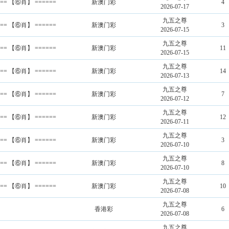
== 【⑥肖】 ======
新澳门彩
4
2026-07-17
九五之尊
== 【⑥肖】 ======
新澳门彩
3
2026-07-15
九五之尊
== 【⑥肖】 ======
新澳门彩
11
2026-07-15
九五之尊
== 【⑥肖】 ======
新澳门彩
14
2026-07-13
九五之尊
== 【⑥肖】 ======
新澳门彩
7
2026-07-12
九五之尊
== 【⑥肖】 ======
新澳门彩
12
2026-07-11
九五之尊
== 【⑥肖】 ======
新澳门彩
3
2026-07-10
九五之尊
== 【⑥肖】 ======
新澳门彩
8
2026-07-10
九五之尊
== 【⑥肖】 ======
新澳门彩
10
2026-07-08
九五之尊
香港彩
6
2026-07-08
九五之尊