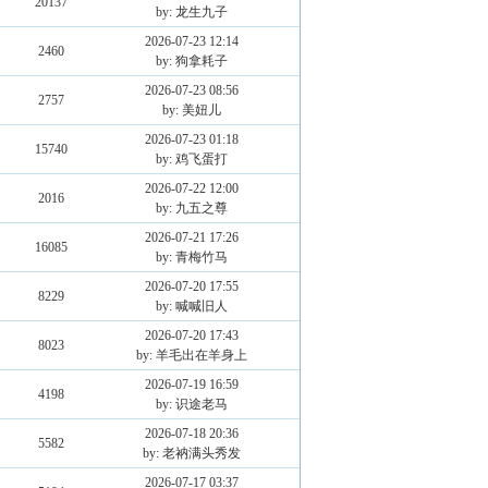
20137
by: 龙生九子
2026-07-23 12:14
2460
by: 狗拿耗子
2026-07-23 08:56
2757
by: 美妞儿
2026-07-23 01:18
15740
by: 鸡飞蛋打
2026-07-22 12:00
2016
by: 九五之尊
2026-07-21 17:26
16085
by: 青梅竹马
2026-07-20 17:55
8229
by: 喊喊旧人
2026-07-20 17:43
8023
by: 羊毛出在羊身上
2026-07-19 16:59
4198
by: 识途老马
2026-07-18 20:36
5582
by: 老衲满头秀发
2026-07-17 03:37