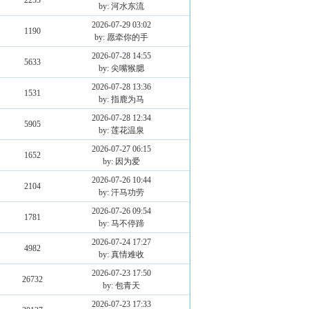
2253
by: 河水东流
2026-07-29 03:02
1190
by: 愿牵你的手
2026-07-28 14:55
5633
by: 尖嘴猴腮
2026-07-28 13:36
1531
by: 指鹿为马
2026-07-28 12:34
5905
by: 莲花温泉
2026-07-27 06:15
1652
by: 因为爱
2026-07-26 10:44
2104
by: 汗马功劳
2026-07-26 09:54
1781
by: 马不停蹄
2026-07-24 17:27
4982
by: 真情难收
2026-07-23 17:50
26732
by: 包青天
2026-07-23 17:33