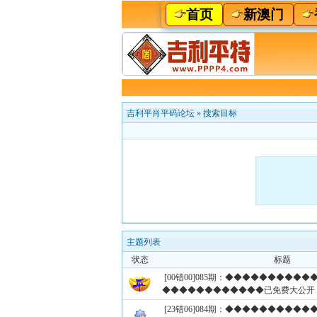
首页
新澳门
吉利平肖平码论坛
»
搜索目标
主题列表
状态
标题
[00错00]085期：◆◆◆◆◆◆◆◆◆
◆◆◆◆◆◆◆◆◆◆◆◆已免费大公开
[23错06]084期：◆◆◆◆◆◆◆◆◆