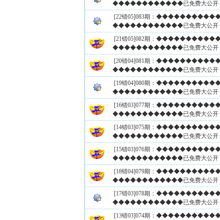
◆◆◆◆◆◆◆◆◆◆◆◆已免费大公开
[22错05]083期：◆◆◆◆◆◆◆◆◆
◆◆◆◆◆◆◆◆◆◆◆◆已免费大公开
[21错05]082期：◆◆◆◆◆◆◆◆◆
◆◆◆◆◆◆◆◆◆◆◆◆已免费大公开
[20错04]081期：◆◆◆◆◆◆◆◆◆
◆◆◆◆◆◆◆◆◆◆◆◆已免费大公开
[19错04]080期：◆◆◆◆◆◆◆◆◆
◆◆◆◆◆◆◆◆◆◆◆◆已免费大公开
[16错03]077期：◆◆◆◆◆◆◆◆◆
◆◆◆◆◆◆◆◆◆◆◆◆已免费大公开
[14错03]075期：◆◆◆◆◆◆◆◆◆
◆◆◆◆◆◆◆◆◆◆◆◆已免费大公开
[15错03]076期：◆◆◆◆◆◆◆◆◆
◆◆◆◆◆◆◆◆◆◆◆◆已免费大公开
[18错04]079期：◆◆◆◆◆◆◆◆◆
◆◆◆◆◆◆◆◆◆◆◆◆已免费大公开
[17错03]078期：◆◆◆◆◆◆◆◆◆
◆◆◆◆◆◆◆◆◆◆◆◆已免费大公开
[13错03]074期：◆◆◆◆◆◆◆◆◆