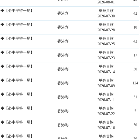
2026-08-01
◆◆◆【必中平特一尾】
单身贵族
香港彩
42
2026-07-30
◆◆◆【必中平特一尾】
单身贵族
香港彩
10
2026-07-28
◆◆◆【必中平特一尾】
单身贵族
香港彩
42
2026-07-25
◆◆◆【必中平特一尾】
单身贵族
香港彩
17
2026-07-23
◆◆◆【必中平特一尾】
单身贵族
香港彩
50
2026-07-14
◆◆◆【必中平特一尾】
单身贵族
香港彩
124
2026-07-09
◆◆◆【必中平特一尾】
单身贵族
香港彩
51
2026-07-11
◆◆◆【必中平特一尾】
单身贵族
香港彩
5
2026-07-22
◆◆◆【必中平特一尾】
单身贵族
香港彩
50
2026-07-16
◆◆◆【必中平特一尾】
单身贵族