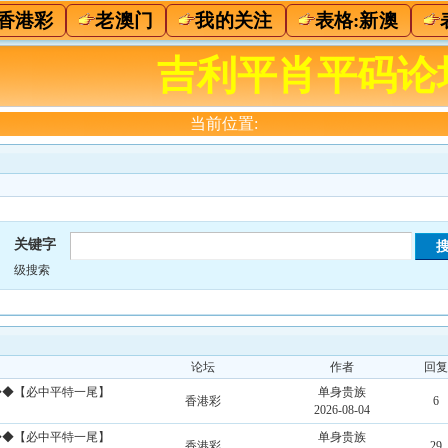
香港彩
老澳门
我的关注
表格:新澳
吉利平肖平码论
当前位置:
关键字
级搜索
论坛
作者
回复
◆◆◆【必中平特一尾】
单身贵族
香港彩
6
2026-08-04
◆◆◆【必中平特一尾】
单身贵族
香港彩
29