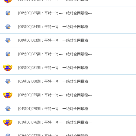
[00错00]085期：平特一肖---━绝对全网最稳---
[00错00]084期：平特一肖---━绝对全网最稳---
[00错00]083期：平特一肖---━绝对全网最稳---
[00错00]082期：平特一肖---━绝对全网最稳---
[00错00]081期：平特一肖---━绝对全网最稳---
[05错02]080期：平特一肖---━绝对全网最稳---
[00错00]075期：平特一肖---━绝对全网最稳---
[04错01]079期：平特一肖---━绝对全网最稳---
[01错00]076期：平特一肖---━绝对全网最稳---