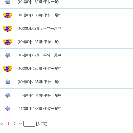
[02错00]<189期>平特一尾中
[01错00]<188期>平特一尾中
[06错00]073期：平特一尾中
[00错00]<187期>平特一尾中
[05错00]072期：平特一尾中
[00错00]<186期>平特一尾中
[00错00]<185期>平特一尾中
[12错03]<184期>平特一尾中
[11错02]<183期>平特一尾中
<<
1
2
>>
[共
2
页]