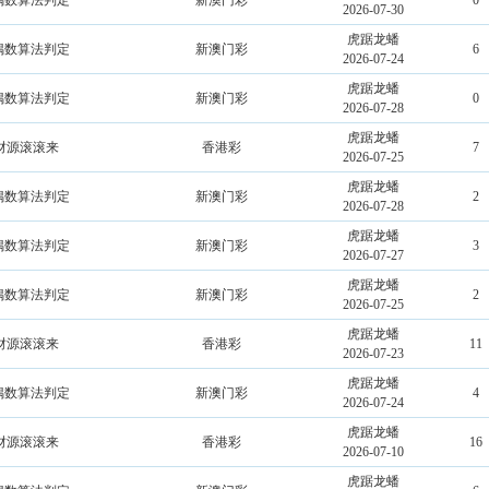
■基偶数算法判定
新澳门彩
0
2026-07-30
虎踞龙蟠
■基偶数算法判定
新澳门彩
6
2026-07-24
虎踞龙蟠
■基偶数算法判定
新澳门彩
0
2026-07-28
虎踞龙蟠
大家财源滚滚来
香港彩
7
2026-07-25
虎踞龙蟠
■基偶数算法判定
新澳门彩
2
2026-07-28
虎踞龙蟠
■基偶数算法判定
新澳门彩
3
2026-07-27
虎踞龙蟠
■基偶数算法判定
新澳门彩
2
2026-07-25
虎踞龙蟠
大家财源滚滚来
香港彩
11
2026-07-23
虎踞龙蟠
■基偶数算法判定
新澳门彩
4
2026-07-24
虎踞龙蟠
大家财源滚滚来
香港彩
16
2026-07-10
虎踞龙蟠