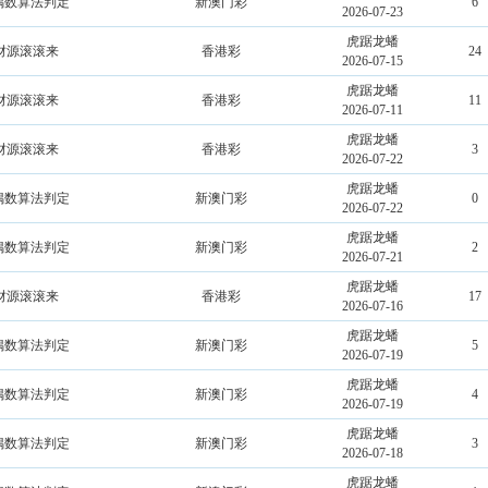
■基偶数算法判定
新澳门彩
6
2026-07-23
虎踞龙蟠
大家财源滚滚来
香港彩
24
2026-07-15
虎踞龙蟠
大家财源滚滚来
香港彩
11
2026-07-11
虎踞龙蟠
大家财源滚滚来
香港彩
3
2026-07-22
虎踞龙蟠
■基偶数算法判定
新澳门彩
0
2026-07-22
虎踞龙蟠
■基偶数算法判定
新澳门彩
2
2026-07-21
虎踞龙蟠
大家财源滚滚来
香港彩
17
2026-07-16
虎踞龙蟠
■基偶数算法判定
新澳门彩
5
2026-07-19
虎踞龙蟠
■基偶数算法判定
新澳门彩
4
2026-07-19
虎踞龙蟠
■基偶数算法判定
新澳门彩
3
2026-07-18
虎踞龙蟠