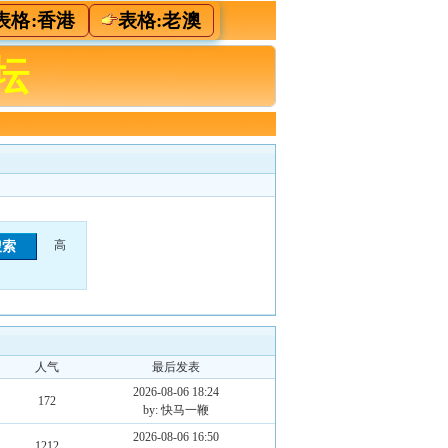
表格:香港
表格:老澳
坛
高
人气
最后发表
2026-08-06 18:24
172
by: 快马一鞭
2026-08-06 16:50
1212