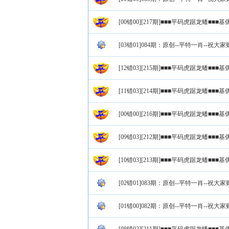
[00错00][217期]■■■平码虎踞龙蟠■■
[03错01]084期：原创--平特一肖--祝
[12错03][215期]■■■平码虎踞龙蟠■■
[11错03][214期]■■■平码虎踞龙蟠■■
[00错00][216期]■■■平码虎踞龙蟠■■
[09错03][212期]■■■平码虎踞龙蟠■■
[10错03][213期]■■■平码虎踞龙蟠■■
[02错01]083期：原创--平特一肖--祝
[01错00]082期：原创--平特一肖--祝