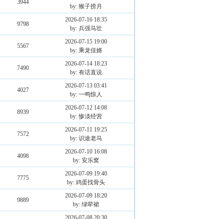
3944
by: 猴子捞月
2026-07-16 18:35
9798
by: 兵强马壮
2026-07-15 19:00
5567
by: 乘龙佳婿
2026-07-14 18:23
7490
by: 有话直说
2026-07-13 03:41
4027
by: 一鸣惊人
2026-07-12 14:08
8939
by: 惨淡经营
2026-07-11 19:25
7572
by: 识途老马
2026-07-10 16:08
4098
by: 安乐窝
2026-07-09 19:40
7775
by: 鸡蛋找骨头
2026-07-09 18:20
9889
by: 绿荦裙
2026-07-08 20:30