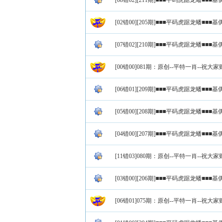
[08错02][211期]■■■平码虎踞龙蟠■■
[02错00][205期]■■■平码虎踞龙蟠■■
[07错02][210期]■■■平码虎踞龙蟠■■
[00错00]081期：原创--平特一肖--祝
[06错01][209期]■■■平码虎踞龙蟠■■
[05错00][208期]■■■平码虎踞龙蟠■■
[04错00][207期]■■■平码虎踞龙蟠■■
[11错03]080期：原创--平特一肖--祝
[03错00][206期]■■■平码虎踞龙蟠■■
[06错01]075期：原创--平特一肖--祝