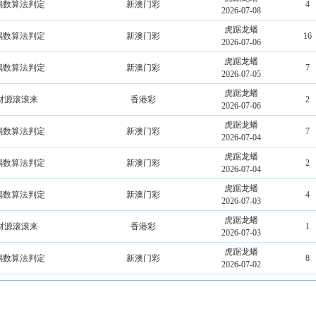
■基偶数算法判定
新澳门彩
4
2026-07-08
虎踞龙蟠
■基偶数算法判定
新澳门彩
16
2026-07-06
虎踞龙蟠
■基偶数算法判定
新澳门彩
7
2026-07-05
虎踞龙蟠
大家财源滚滚来
香港彩
2
2026-07-06
虎踞龙蟠
■基偶数算法判定
新澳门彩
7
2026-07-04
虎踞龙蟠
■基偶数算法判定
新澳门彩
2
2026-07-04
虎踞龙蟠
■基偶数算法判定
新澳门彩
4
2026-07-03
虎踞龙蟠
大家财源滚滚来
香港彩
1
2026-07-03
虎踞龙蟠
■基偶数算法判定
新澳门彩
8
2026-07-02