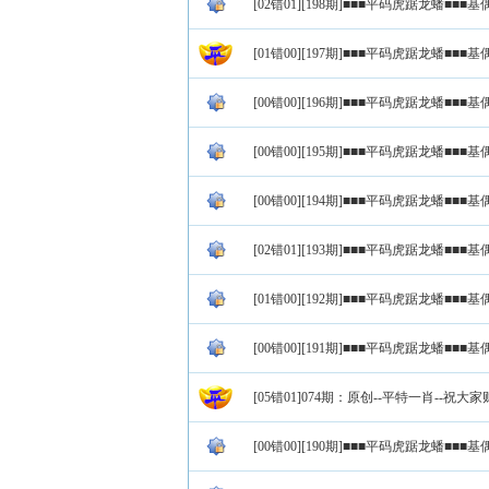
[02错01][198期]■■■平码虎踞龙蟠■■
[01错00][197期]■■■平码虎踞龙蟠■■
[00错00][196期]■■■平码虎踞龙蟠■■
[00错00][195期]■■■平码虎踞龙蟠■■
[00错00][194期]■■■平码虎踞龙蟠■■
[02错01][193期]■■■平码虎踞龙蟠■■
[01错00][192期]■■■平码虎踞龙蟠■■
[00错00][191期]■■■平码虎踞龙蟠■■
[05错01]074期：原创--平特一肖--祝
[00错00][190期]■■■平码虎踞龙蟠■■