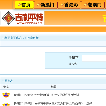
首页
新澳门
香港彩
老澳门
吉利平肖平码论坛
»
搜索目标
关键字
级搜索
主题列表
状态
标题
[08错01]<219期>***带给你好运!==√平码√ 百万计划
[03错01]086期：★平特中特★真才实力打拼出来的好料 ，选择