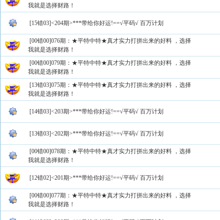
我就是选择财路！
[15错03]<204期>***带给你好运!==√平码√ 百万计划
[00错00]076期：★平特中特★真才实力打拼出来的好料 ，选择
我就是选择财路！
[00错00]079期：★平特中特★真才实力打拼出来的好料 ，选择
我就是选择财路！
[13错03]075期：★平特中特★真才实力打拼出来的好料 ，选择
我就是选择财路！
[14错03]<203期>***带给你好运!==√平码√ 百万计划
[13错03]<202期>***带给你好运!==√平码√ 百万计划
[00错00]078期：★平特中特★真才实力打拼出来的好料 ，选择
我就是选择财路！
[12错02]<201期>***带给你好运!==√平码√ 百万计划
[00错00]077期：★平特中特★真才实力打拼出来的好料 ，选择
我就是选择财路！