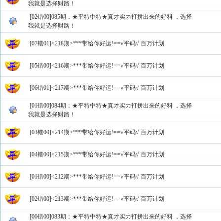
我就是选择财路！
[02错00]085期：★平特中特★真才实力打拼出来的好料 ，选择
我就是选择财路！
[07错01]<218期>***带给你好运!==√平码√ 百万计划
[05错00]<216期>***带给你好运!==√平码√ 百万计划
[06错01]<217期>***带给你好运!==√平码√ 百万计划
[01错00]084期：★平特中特★真才实力打拼出来的好料 ，选择
我就是选择财路！
[03错00]<214期>***带给你好运!==√平码√ 百万计划
[04错00]<215期>***带给你好运!==√平码√ 百万计划
[01错00]<212期>***带给你好运!==√平码√ 百万计划
[02错00]<213期>***带给你好运!==√平码√ 百万计划
[00错00]083期：★平特中特★真才实力打拼出来的好料 ，选择