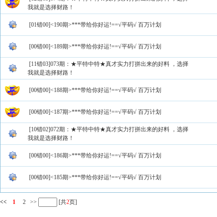
我就是选择财路！
[01错00]<190期>***带给你好运!==√平码√ 百万计划
[00错00]<189期>***带给你好运!==√平码√ 百万计划
[11错03]073期：★平特中特★真才实力打拼出来的好料 ，选择
我就是选择财路！
[00错00]<188期>***带给你好运!==√平码√ 百万计划
[00错00]<187期>***带给你好运!==√平码√ 百万计划
[10错02]072期：★平特中特★真才实力打拼出来的好料 ，选择
我就是选择财路！
[00错00]<186期>***带给你好运!==√平码√ 百万计划
[00错00]<185期>***带给你好运!==√平码√ 百万计划
<<
1
2
>>
[共
2
页]