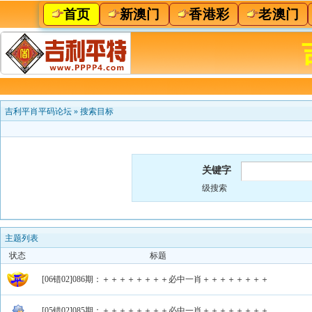
首页
新澳门
香港彩
老澳门
吉利平肖平码论坛
»
搜索目标
关键字
级搜索
主题列表
状态
标题
[06错02]086期：＋＋＋＋＋＋＋＋必中一肖＋＋＋＋＋＋＋＋
[05错02]085期：＋＋＋＋＋＋＋＋必中一肖＋＋＋＋＋＋＋＋