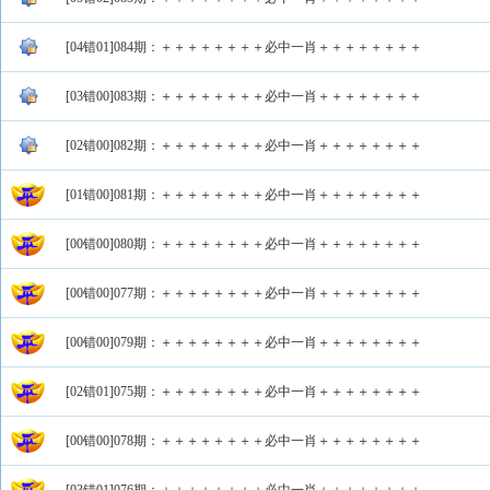
[04错01]084期：＋＋＋＋＋＋＋＋必中一肖＋＋＋＋＋＋＋＋
[03错00]083期：＋＋＋＋＋＋＋＋必中一肖＋＋＋＋＋＋＋＋
[02错00]082期：＋＋＋＋＋＋＋＋必中一肖＋＋＋＋＋＋＋＋
[01错00]081期：＋＋＋＋＋＋＋＋必中一肖＋＋＋＋＋＋＋＋
[00错00]080期：＋＋＋＋＋＋＋＋必中一肖＋＋＋＋＋＋＋＋
[00错00]077期：＋＋＋＋＋＋＋＋必中一肖＋＋＋＋＋＋＋＋
[00错00]079期：＋＋＋＋＋＋＋＋必中一肖＋＋＋＋＋＋＋＋
[02错01]075期：＋＋＋＋＋＋＋＋必中一肖＋＋＋＋＋＋＋＋
[00错00]078期：＋＋＋＋＋＋＋＋必中一肖＋＋＋＋＋＋＋＋