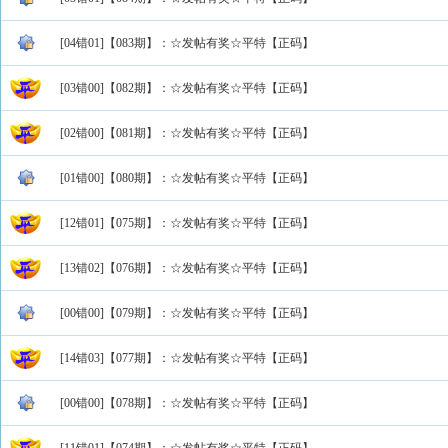
[04错01]【083期】：☆发帖有奖☆平特【正码】
[03错00]【082期】：☆发帖有奖☆平特【正码】
[02错00]【081期】：☆发帖有奖☆平特【正码】
[01错00]【080期】：☆发帖有奖☆平特【正码】
[12错01]【075期】：☆发帖有奖☆平特【正码】
[13错02]【076期】：☆发帖有奖☆平特【正码】
[00错00]【079期】：☆发帖有奖☆平特【正码】
[14错03]【077期】：☆发帖有奖☆平特【正码】
[00错00]【078期】：☆发帖有奖☆平特【正码】