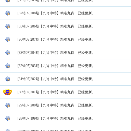
[38错09]209期【九肖中特】精准九肖，已经更新。
[37错09]208期【九肖中特】精准九肖，已经更新。
[35错07]206期【九肖中特】精准九肖，已经更新。
[36错08]207期【九肖中特】精准九肖，已经更新。
[33错07]204期【九肖中特】精准九肖，已经更新。
[32错07]203期【九肖中特】精准九肖，已经更新。
[31错07]202期【九肖中特】精准九肖，已经更新。
[30错07]201期【九肖中特】精准九肖，已经更新。
[29错07]200期【九肖中特】精准九肖，已经更新。
[28错07]199期【九肖中特】精准九肖，已经更新。