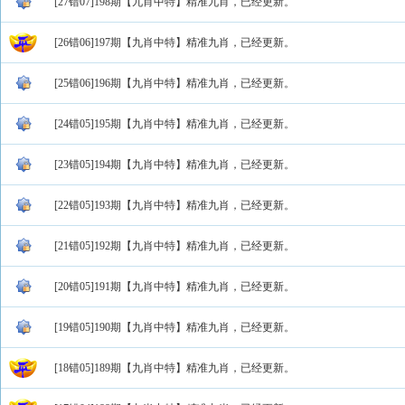
[27错07]198期【九肖中特】精准九肖，已经更新。
[26错06]197期【九肖中特】精准九肖，已经更新。
[25错06]196期【九肖中特】精准九肖，已经更新。
[24错05]195期【九肖中特】精准九肖，已经更新。
[23错05]194期【九肖中特】精准九肖，已经更新。
[22错05]193期【九肖中特】精准九肖，已经更新。
[21错05]192期【九肖中特】精准九肖，已经更新。
[20错05]191期【九肖中特】精准九肖，已经更新。
[19错05]190期【九肖中特】精准九肖，已经更新。
[18错05]189期【九肖中特】精准九肖，已经更新。