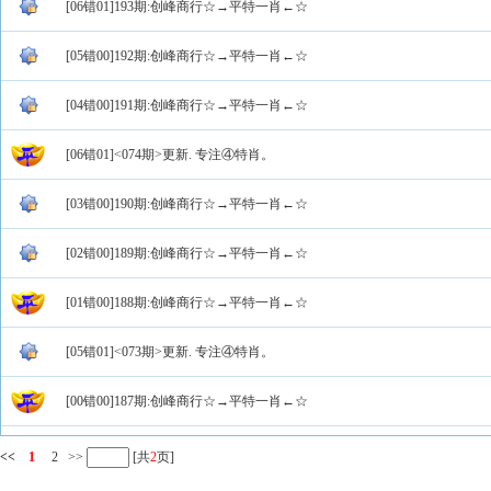
[06错01]193期:创峰商行☆→平特一肖←☆
[05错00]192期:创峰商行☆→平特一肖←☆
[04错00]191期:创峰商行☆→平特一肖←☆
[06错01]<074期>更新. 专注④特肖。
[03错00]190期:创峰商行☆→平特一肖←☆
[02错00]189期:创峰商行☆→平特一肖←☆
[01错00]188期:创峰商行☆→平特一肖←☆
[05错01]<073期>更新. 专注④特肖。
[00错00]187期:创峰商行☆→平特一肖←☆
<<
1
2
>>
[共
2
页]