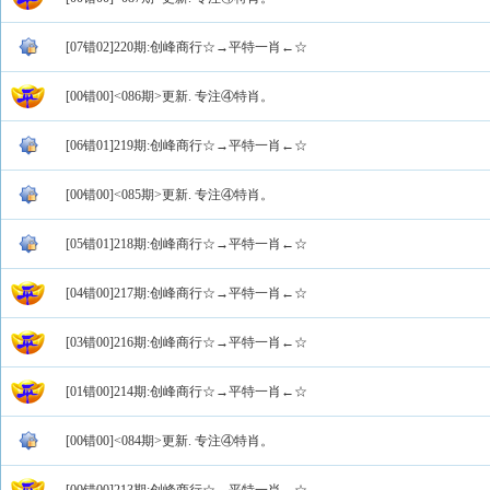
[07错02]220期:创峰商行☆→平特一肖←☆
[00错00]<086期>更新. 专注④特肖。
[06错01]219期:创峰商行☆→平特一肖←☆
[00错00]<085期>更新. 专注④特肖。
[05错01]218期:创峰商行☆→平特一肖←☆
[04错00]217期:创峰商行☆→平特一肖←☆
[03错00]216期:创峰商行☆→平特一肖←☆
[01错00]214期:创峰商行☆→平特一肖←☆
[00错00]<084期>更新. 专注④特肖。