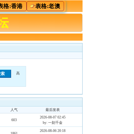
表格:香港
表格:老澳
坛
高
人气
最后发表
2026-08-07 02:45
603
by: 一刻千金
2026-08-06 20:18
1861