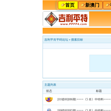
首页
新澳门
吉利平肖平码论坛
»
搜索目标
主题列表
状态
标题
[01错00]086期:====《5 肖》中特料====
[00错00]085期:====《5 肖》中特料====