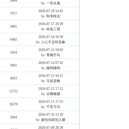
3094
by: 一劳永逸
2026-07-18 14:45
7677
by: 秋来秋去
2026-07-17 20:29
3891
by: 狡兔三窟
2026-07-16 16:59
6482
by: 人心不足蛇吞象
2026-07-15 18:03
5454
by: 青梅竹马
2026-07-14 07:42
5901
by: 嫁狗随狗
2026-07-13 18:11
4933
by: 马首是瞻
2026-07-12 17:12
15731
by: 尖嘴猴腮
2026-07-11 17:53
26376
by: 千军万马
2026-07-10 13:29
5644
by: 最怕你跟别人睡
2026-07-09 20:39