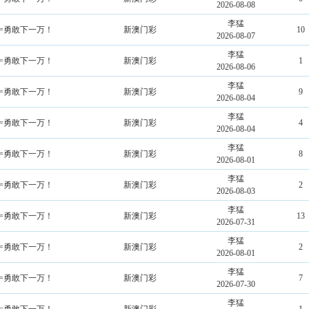
2026-08-08
李猛
〓◆=勇敢下一万！
新澳门彩
10
2026-08-07
李猛
〓◆=勇敢下一万！
新澳门彩
1
2026-08-06
李猛
〓◆=勇敢下一万！
新澳门彩
9
2026-08-04
李猛
〓◆=勇敢下一万！
新澳门彩
4
2026-08-04
李猛
〓◆=勇敢下一万！
新澳门彩
8
2026-08-01
李猛
〓◆=勇敢下一万！
新澳门彩
2
2026-08-03
李猛
〓◆=勇敢下一万！
新澳门彩
13
2026-07-31
李猛
〓◆=勇敢下一万！
新澳门彩
2
2026-08-01
李猛
〓◆=勇敢下一万！
新澳门彩
7
2026-07-30
李猛