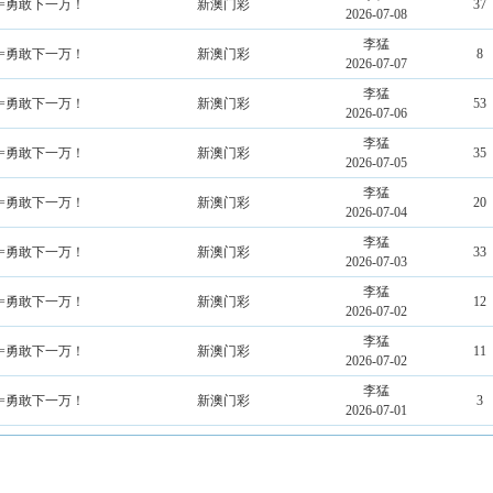
〓◆=勇敢下一万！
新澳门彩
37
2026-07-08
李猛
〓◆=勇敢下一万！
新澳门彩
8
2026-07-07
李猛
〓◆=勇敢下一万！
新澳门彩
53
2026-07-06
李猛
〓◆=勇敢下一万！
新澳门彩
35
2026-07-05
李猛
〓◆=勇敢下一万！
新澳门彩
20
2026-07-04
李猛
〓◆=勇敢下一万！
新澳门彩
33
2026-07-03
李猛
〓◆=勇敢下一万！
新澳门彩
12
2026-07-02
李猛
〓◆=勇敢下一万！
新澳门彩
11
2026-07-02
李猛
〓◆=勇敢下一万！
新澳门彩
3
2026-07-01