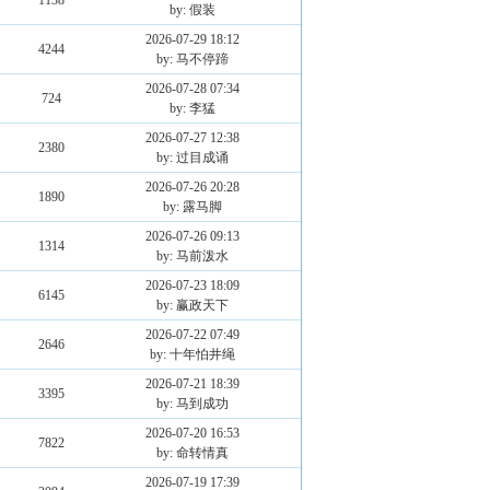
1138
by: 假装
2026-07-29 18:12
4244
by: 马不停蹄
2026-07-28 07:34
724
by: 李猛
2026-07-27 12:38
2380
by: 过目成诵
2026-07-26 20:28
1890
by: 露马脚
2026-07-26 09:13
1314
by: 马前泼水
2026-07-23 18:09
6145
by: 赢政天下
2026-07-22 07:49
2646
by: 十年怕井绳
2026-07-21 18:39
3395
by: 马到成功
2026-07-20 16:53
7822
by: 命转情真
2026-07-19 17:39