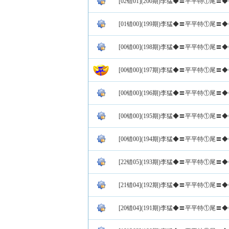
[02错01](200期)李猛◆〓平平特①尾
[01错00](199期)李猛◆〓平平特①尾
[00错00](198期)李猛◆〓平平特①尾
[00错00](197期)李猛◆〓平平特①尾
[00错00](196期)李猛◆〓平平特①尾
[00错00](195期)李猛◆〓平平特①尾
[00错00](194期)李猛◆〓平平特①尾
[22错05](193期)李猛◆〓平平特①尾
[21错04](192期)李猛◆〓平平特①尾
[20错04](191期)李猛◆〓平平特①尾