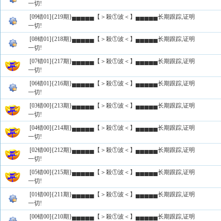
一切!
[09错01]{219期}▄▄▄▄▄【＞殺①波＜】▄▄▄▄▄长期跟踪,证明
一切!
[08错01]{218期}▄▄▄▄▄【＞殺①波＜】▄▄▄▄▄长期跟踪,证明
一切!
[07错01]{217期}▄▄▄▄▄【＞殺①波＜】▄▄▄▄▄长期跟踪,证明
一切!
[06错01]{216期}▄▄▄▄▄【＞殺①波＜】▄▄▄▄▄长期跟踪,证明
一切!
[03错00]{213期}▄▄▄▄▄【＞殺①波＜】▄▄▄▄▄长期跟踪,证明
一切!
[04错00]{214期}▄▄▄▄▄【＞殺①波＜】▄▄▄▄▄长期跟踪,证明
一切!
[02错00]{212期}▄▄▄▄▄【＞殺①波＜】▄▄▄▄▄长期跟踪,证明
一切!
[05错00]{215期}▄▄▄▄▄【＞殺①波＜】▄▄▄▄▄长期跟踪,证明
一切!
[01错00]{211期}▄▄▄▄▄【＞殺①波＜】▄▄▄▄▄长期跟踪,证明
一切!
[00错00]{210期}▄▄▄▄▄【＞殺①波＜】▄▄▄▄▄长期跟踪,证明