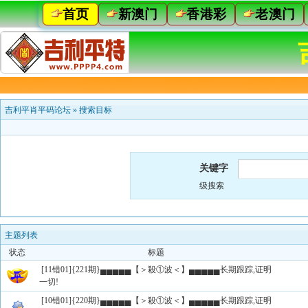
首页
新澳门
香港彩
老澳门
吉利平肖平码论坛
»
搜索目标
关键字
级搜索
主题列表
状态
标题
[11错01]{221期}▄▄▄▄▄【＞殺①波＜】▄▄▄▄▄长期跟踪,证明
一切!
[10错01]{220期}▄▄▄▄▄【＞殺①波＜】▄▄▄▄▄长期跟踪,证明