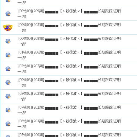
一切!
[00错00]{209期}▄▄▄▄▄【＞殺①波＜】▄▄▄▄▄长期跟踪,证明
一切!
[00错00]{205期}▄▄▄▄▄【＞殺①波＜】▄▄▄▄▄长期跟踪,证明
一切!
[00错00]{208期}▄▄▄▄▄【＞殺①波＜】▄▄▄▄▄长期跟踪,证明
一切!
[01错00]{206期}▄▄▄▄▄【＞殺①波＜】▄▄▄▄▄长期跟踪,证明
一切!
[02错01]{207期}▄▄▄▄▄【＞殺①波＜】▄▄▄▄▄长期跟踪,证明
一切!
[09错03]{204期}▄▄▄▄▄【＞殺①波＜】▄▄▄▄▄长期跟踪,证明
一切!
[08错02]{203期}▄▄▄▄▄【＞殺①波＜】▄▄▄▄▄长期跟踪,证明
一切!
[07错01]{202期}▄▄▄▄▄【＞殺①波＜】▄▄▄▄▄长期跟踪,证明
一切!
[06错01]{201期}▄▄▄▄▄【＞殺①波＜】▄▄▄▄▄长期跟踪,证明
一切!
[05错01]{200期}▄▄▄▄▄【＞殺①波＜】▄▄▄▄▄长期跟踪,证明