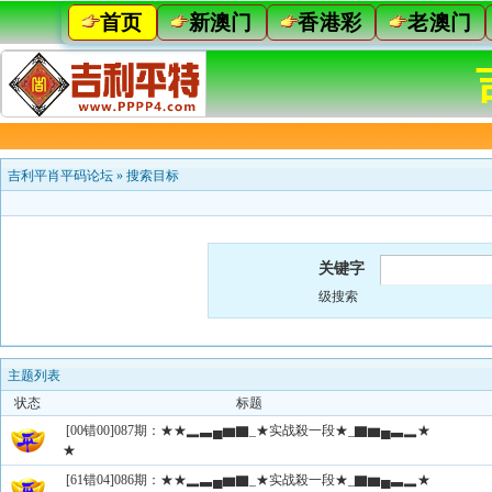
首页
新澳门
香港彩
老澳门
吉利平肖平码论坛
»
搜索目标
关键字
级搜索
主题列表
状态
标题
[00错00]087期：★★▂▃▄▆▇_★实战殺一段★_▇▆▄▃▂★
★
[61错04]086期：★★▂▃▄▆▇_★实战殺一段★_▇▆▄▃▂★